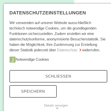
DATENSCHUTZEINSTELLUNGEN
Wir verwenden auf unserer Website ausschließlich
technisch notwendige Cookies, um die grundlegenden
Funktionen sicherzustellen. Zudem erstellen wir eine
datenschutzkonforme, anonymisierte Besucherstatistik. Sie
haben die Möglichkeit, Ihre Zustimmung zur Erstellung
dieser Statistik jederzeit über
Datenschutz
widerrufen.
Home
Notwendige Cookies
Bücher / E-Books
Hamburger E
Zeitschrift
SCHLIESSEN
Matti
Autorinnen /
SPEICHERN
Mattias Wa
Autoren
(Stand: O
Details anzeigen
Über uns