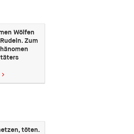
men Wölfen
 Rudeln. Zum
 Phänomen
täters
etzen, töten.