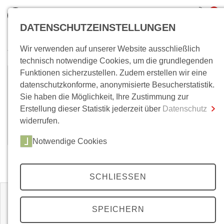
0
DATENSCHUTZEINSTELLUNGEN
Wir verwenden auf unserer Website ausschließlich
Wo bin ich?
technisch notwendige Cookies, um die grundlegenden
Funktionen sicherzustellen. Zudem erstellen wir eine
Karsten Wilke
Gesamtsumme
0,00 €
datenschutzkonforme, anonymisierte Besucherstatistik.
inkl. MwSt.
Sie haben die Möglichkeit, Ihre Zustimmung zur
Karsten Wilke, Dr., Historiker, ist Lehrbeauftragter
Erstellung dieser Statistik jederzeit über
Datenschutz
Zum Warenkorb
Zur Kasse
an der Fakultät der Geistenwissenschaften der
widerrufen.
Universität Bielefeld. (Stand: Januar 2019)
Notwendige Cookies
Zeitschriften
SCHLIESSEN
SPEICHERN