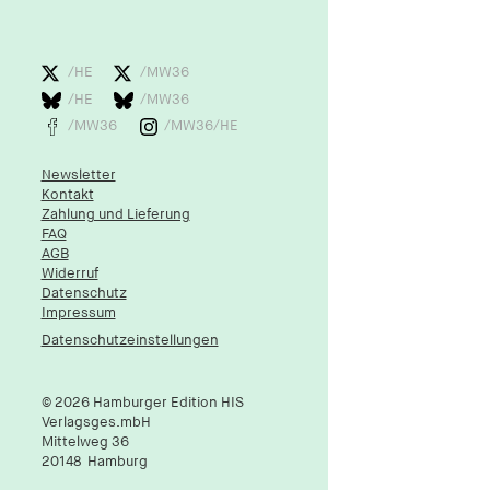
1 Jahr
fe_typo_user
/HE
/MW36
/HE
/MW36
Name:
fe_typo_user
/MW36
/MW36/HE
Anbieter:
Newsletter
hamburger-edition.de
Kontakt
Zahlung und Lieferung
Cookie Laufzeit:
FAQ
Sitzung
AGB
Widerruf
Datenschutz
fonts_loaded
Impressum
Datenschutzeinstellungen
Name:
fonts_loaded
© 2026 Hamburger Edition HIS
Anbieter:
Verlagsges.mbH
hamburger-edition.de
Mittelweg 36
20148
Hamburg
Cookie Laufzeit:
7 Tage