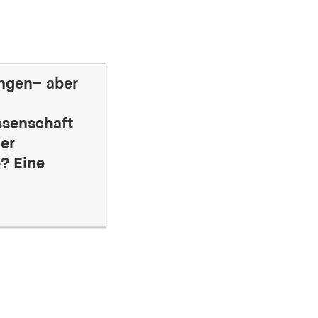
ngen– aber
senschaft
er
e? Eine