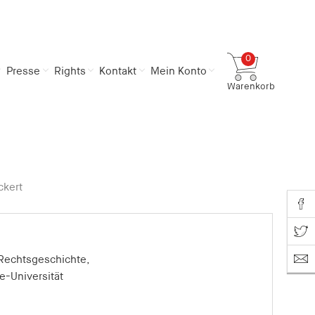
0
Presse
Rights
Kontakt
Mein Konto
Warenkorb
Gesamtsumme
0,00 €
inkl. MwSt.
Zum Warenkorb
Zur Kasse
ckert
Share o
Share on T
e Rechtsgeschichte,
e-Universität