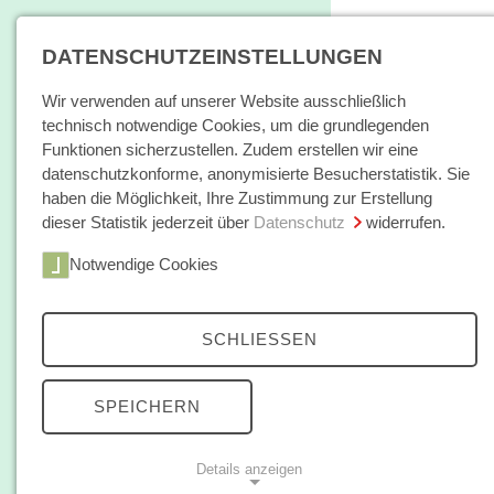
DATENSCHUTZEINSTELLUNGEN
Wir verwenden auf unserer Website ausschließlich
technisch notwendige Cookies, um die grundlegenden
Funktionen sicherzustellen. Zudem erstellen wir eine
datenschutzkonforme, anonymisierte Besucherstatistik. Sie
haben die Möglichkeit, Ihre Zustimmung zur Erstellung
dieser Statistik jederzeit über
Datenschutz
widerrufen.
Home
Notwendige Cookies
Bücher / E-Books
Hamburger E
Zeitschrift
SCHLIESSEN
Joach
Autorinnen /
SPEICHERN
Joachim Rü
Autoren
Juristisch
Frankfurt
Details anzeigen
Über uns
(Stand: O