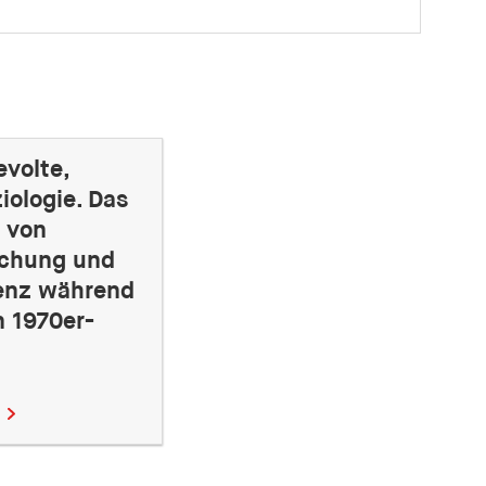
evolte,
iologie. Das
s von
schung und
enz während
n 1970er-