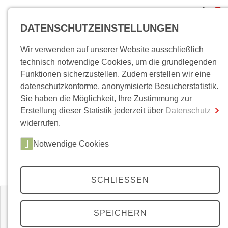
0
DATENSCHUTZEINSTELLUNGEN
Wir verwenden auf unserer Website ausschließlich
Wo bin ich?
technisch notwendige Cookies, um die grundlegenden
Funktionen sicherzustellen. Zudem erstellen wir eine
Jan-Werner Müller
Gesamtsumme
0,00 €
datenschutzkonforme, anonymisierte Besucherstatistik.
inkl. MwSt.
Sie haben die Möglichkeit, Ihre Zustimmung zur
Jan-Werner Müller, Prof. Dr., Politkwissenschaftler,
Erstellung dieser Statistik jederzeit über
Datenschutz
Zum Warenkorb
Zur Kasse
lehrt Politische Theorie und Ideengeschichte an der
widerrufen.
Universität Princeton. (Stand: Dezember 2018)
Notwendige Cookies
Zeitschriften
SCHLIESSEN
SPEICHERN