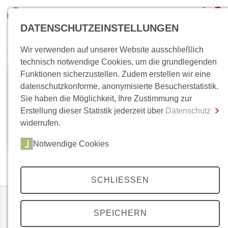
0
DATENSCHUTZEINSTELLUNGEN
Wir verwenden auf unserer Website ausschließlich
Wo bin ich?
technisch notwendige Cookies, um die grundlegenden
Funktionen sicherzustellen. Zudem erstellen wir eine
Isabel Hull
Gesamtsumme
0,00 €
datenschutzkonforme, anonymisierte Besucherstatistik.
inkl. MwSt.
Sie haben die Möglichkeit, Ihre Zustimmung zur
Isabel V. Hull, Prof. Dr., Historikerin , lehrt an der
Erstellung dieser Statistik jederzeit über
Datenschutz
Zum Warenkorb
Zur Kasse
Cornell University in Ithaca, USA.
widerrufen.
(Stand: August 2021)
Notwendige Cookies
Zeitschriften
SCHLIESSEN
SPEICHERN