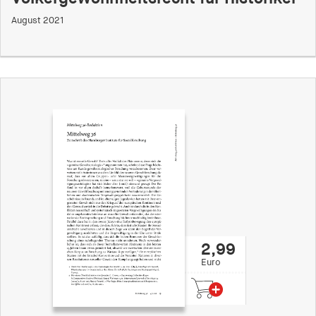
fonts_loaded
August 2021
Anbieter:
hamburger-edition.de
Cookie Laufzeit:
7 Tage
2,99
Euro