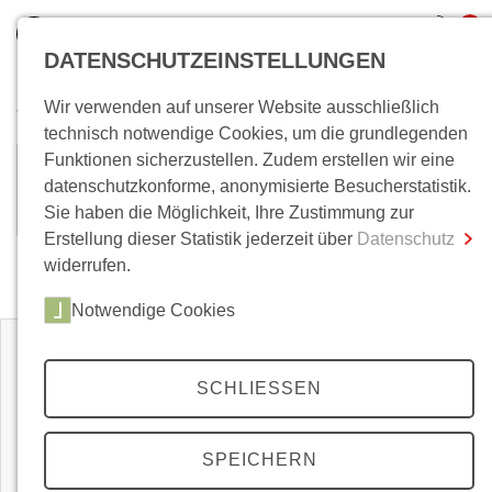
0
DATENSCHUTZEINSTELLUNGEN
Wir verwenden auf unserer Website ausschließlich
Wo bin ich?
technisch notwendige Cookies, um die grundlegenden
Funktionen sicherzustellen. Zudem erstellen wir eine
Günter Naegeler
Gesamtsumme
0,00 €
datenschutzkonforme, anonymisierte Besucherstatistik.
inkl. MwSt.
Sie haben die Möglichkeit, Ihre Zustimmung zur
Erstellung dieser Statistik jederzeit über
Datenschutz
Zum Warenkorb
Zur Kasse
widerrufen.
Zeitschriften
Notwendige Cookies
SCHLIESSEN
SPEICHERN