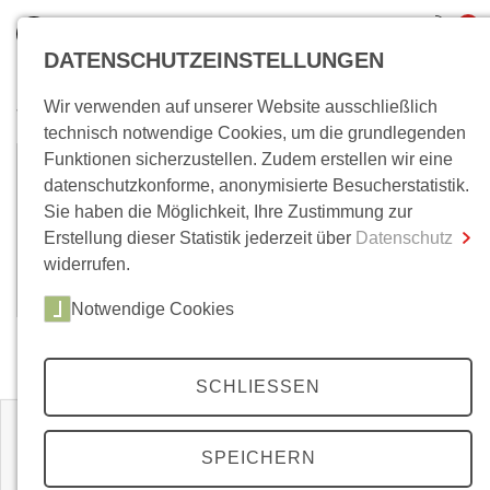
0
DATENSCHUTZEINSTELLUNGEN
Wir verwenden auf unserer Website ausschließlich
Wo bin ich?
technisch notwendige Cookies, um die grundlegenden
Funktionen sicherzustellen. Zudem erstellen wir eine
Gregor Harbusch
Gesamtsumme
0,00 €
datenschutzkonforme, anonymisierte Besucherstatistik.
inkl. MwSt.
Sie haben die Möglichkeit, Ihre Zustimmung zur
Gregor Harbusch, Dr., Historiker, ist
Erstellung dieser Statistik jederzeit über
Datenschutz
Zum Warenkorb
Zur Kasse
Architekturhistoriker und -journalist in Berlin.
widerrufen.
(Stand: Februar 2020)
Notwendige Cookies
Zeitschriften
SCHLIESSEN
SPEICHERN