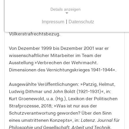
Sprachwissenschaftler und hat mehr als zwei
Details anzeigen
Jahrzehnte in und über Ostafrika gearbeitet. Hankel
ist Mitglied im Arbeitskreis Völkerstrafrecht sowie
Impressum
|
Datenschutz
NOTWENDIGE COOKIES
Gutachter in Prozessen mit Asylrechts- und
Völkerstrafrechtsbezug.
Notwendige Cookies helfen dabei, eine Webseite
nutzbar zu machen, indem sie Grundfunktionen
wie Seitennavigation und Zugriff auf sichere
Von Dezember 1999 bis Dezember 2001 war er
Bereiche der Webseite ermöglichen. Die Webseite
wissenschaftlicher Mitarbeiter im Team der
kann ohne diese Cookies nicht richtig
Ausstellung »Verbrechen der Wehrmacht.
funktionieren.
Dimensionen des Vernichtungskrieges 1941-1944«.
cookie_consent
Ausgewählte Veröffentlichungen: »Patzig, Helmut,
Ludwig Dithmar und John Boldt (1921-1931)«, in:
Name:
Kurt Groenewold, u.a. (Hg.), Lexikon der Politischen
cookie_consent
Strafprozesse, 2018; »Was ist nur aus der
Anbieter:
Schutzverantwortung geworden? Über den Sinn
hamburger-edition.de
eines umstrittenen Konzepts«, in:
Latenz. Journal für
Philosophie und Gesellschaft, Arbeit und Technik,
Zweck: