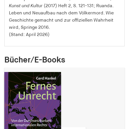
Speichert den Zustimmungsstatus des Benutzers
Kunst und Kultur
(2017) Heft 2, S. 121-131; Ruanda.
für Cookies auf der aktuellen Domäne.
Leben und Neuaufbau nach dem Völkermord. Wie
Geschichte gemacht und zur offiziellen Wahrheit
Cookie Laufzeit:
wird, Springe 2016.
1 Jahr
(Stand: April 2026)
fe_typo_user
Name:
Bücher/E-Books
fe_typo_user
Anbieter:
hamburger-edition.de
Cookie Laufzeit:
Sitzung
fonts_loaded
Name: