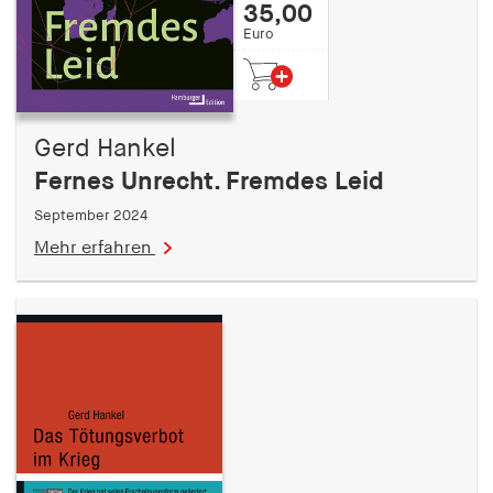
fonts_loaded
35,00
Euro
Anbieter:
hamburger-edition.de
Cookie Laufzeit:
7 Tage
Gerd Hankel
Fernes Unrecht. Fremdes Leid
September 2024
Mehr erfahren