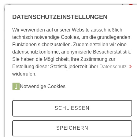
0
DATENSCHUTZEINSTELLUNGEN
Wir verwenden auf unserer Website ausschließlich
Wo bin ich?
technisch notwendige Cookies, um die grundlegenden
Funktionen sicherzustellen. Zudem erstellen wir eine
Gesamtsumme
0,00 €
datenschutzkonforme, anonymisierte Besucherstatistik.
inkl. MwSt.
Sie haben die Möglichkeit, Ihre Zustimmung zur
Erstellung dieser Statistik jederzeit über
Datenschutz
Zum Warenkorb
Zur Kasse
widerrufen.
Notwendige Cookies
© privat
SCHLIESSEN
Gerd Hankel
SPEICHERN
Dr. Gerd Hankel ist Völkerrechtler und