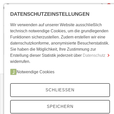
0
DATENSCHUTZEINSTELLUNGEN
Wir verwenden auf unserer Website ausschließlich
Wo bin ich?
technisch notwendige Cookies, um die grundlegenden
Funktionen sicherzustellen. Zudem erstellen wir eine
Fridrikh Firsov
Gesamtsumme
0,00 €
datenschutzkonforme, anonymisierte Besucherstatistik.
inkl. MwSt.
Sie haben die Möglichkeit, Ihre Zustimmung zur
Erstellung dieser Statistik jederzeit über
Datenschutz
Zum Warenkorb
Zur Kasse
widerrufen.
Zeitschriften
Notwendige Cookies
SCHLIESSEN
SPEICHERN