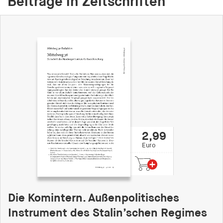
Beiträge in Zeitschriften
fonts_loaded
Anbieter:
hamburger-edition.de
Cookie Laufzeit:
7 Tage
2,99
Euro
Die Komintern. Außenpolitisches
Instrument des Stalin’schen Regimes