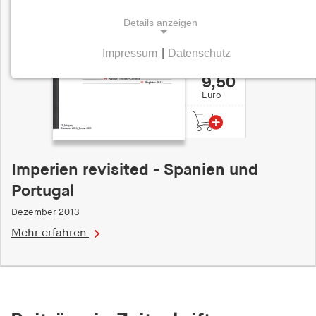
Details anzeigen
Impressum
|
Datenschutz
NOTWENDIGE COOKIES
9,50
Notwendige Cookies helfen dabei, eine Webseite
Euro
nutzbar zu machen, indem sie Grundfunktionen
wie Seitennavigation und Zugriff auf sichere
Bereiche der Webseite ermöglichen. Die Webseite
kann ohne diese Cookies nicht richtig
Imperien revisited - Spanien und
funktionieren.
Portugal
cookie_consent
Dezember 2013
Name:
Mehr erfahren
cookie_consent
Anbieter:
hamburger-edition.de
Zweck: