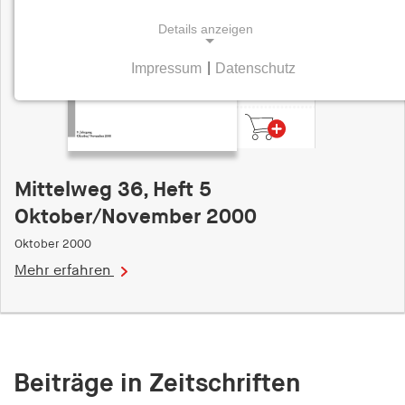
Details anzeigen
Impressum
|
Datenschutz
9,20
NOTWENDIGE COOKIES
Euro
Notwendige Cookies helfen dabei, eine Webseite
nutzbar zu machen, indem sie Grundfunktionen
wie Seitennavigation und Zugriff auf sichere
Bereiche der Webseite ermöglichen. Die Webseite
Mittelweg 36, Heft 5
kann ohne diese Cookies nicht richtig
Oktober/November 2000
funktionieren.
Oktober 2000
cookie_consent
Mehr erfahren
Name:
cookie_consent
Anbieter:
hamburger-edition.de
Beiträge in Zeitschriften
Zweck: