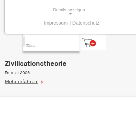
Details anzeigen
Impressum
|
Datenschutz
9,50
NOTWENDIGE COOKIES
Euro
Notwendige Cookies helfen dabei, eine Webseite
nutzbar zu machen, indem sie Grundfunktionen
wie Seitennavigation und Zugriff auf sichere
Bereiche der Webseite ermöglichen. Die Webseite
Zivilisationstheorie
kann ohne diese Cookies nicht richtig
funktionieren.
Februar 2006
Mehr erfahren
cookie_consent
Name:
cookie_consent
Anbieter:
hamburger-edition.de
Zweck: