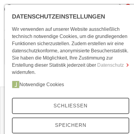
0
DATENSCHUTZEINSTELLUNGEN
Wir verwenden auf unserer Website ausschließlich
Wo bin ich?
technisch notwendige Cookies, um die grundlegenden
Funktionen sicherzustellen. Zudem erstellen wir eine
Dominique Colas
Gesamtsumme
0,00 €
datenschutzkonforme, anonymisierte Besucherstatistik.
inkl. MwSt.
Sie haben die Möglichkeit, Ihre Zustimmung zur
Erstellung dieser Statistik jederzeit über
Datenschutz
Zum Warenkorb
Zur Kasse
widerrufen.
Zeitschriften
Notwendige Cookies
SCHLIESSEN
SPEICHERN