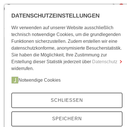
0
DATENSCHUTZEINSTELLUNGEN
Wir verwenden auf unserer Website ausschließlich
Wo bin ich?
technisch notwendige Cookies, um die grundlegenden
Funktionen sicherzustellen. Zudem erstellen wir eine
Darius Jarosz
Gesamtsumme
0,00 €
datenschutzkonforme, anonymisierte Besucherstatistik.
inkl. MwSt.
Sie haben die Möglichkeit, Ihre Zustimmung zur
Dariusz Jarosz, Prof. Dr., Professor für Geschichte
Erstellung dieser Statistik jederzeit über
Datenschutz
Zum Warenkorb
Zur Kasse
an der Universität Warschau und an der Polnischen
widerrufen.
Akademie der Wissenschaften.
Arbeitsschwerpunkt: Sozialgeschichte Polens
Notwendige Cookies
sowie Beziehungen Polens zu den westlichen
Ländern nach 1945.
SCHLIESSEN
Neuere Publikationen: (Hg. zus. mit Maria Pasztor),
Conflits brûlants de la guerre froide. Les relations
SPEICHERN
franco-polonaises de 1945 à 1954, Paris 2005; The