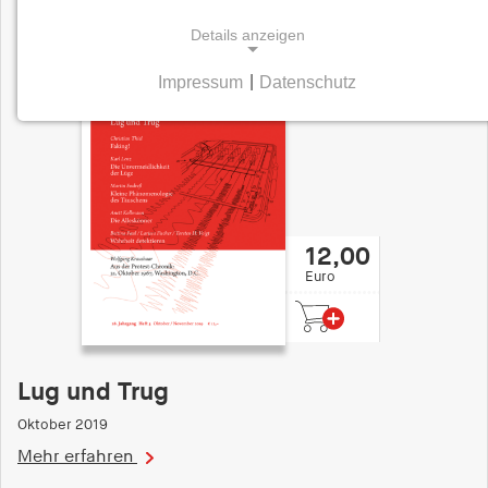
Details anzeigen
Impressum
|
Datenschutz
NOTWENDIGE COOKIES
Notwendige Cookies helfen dabei, eine Webseite
nutzbar zu machen, indem sie Grundfunktionen
wie Seitennavigation und Zugriff auf sichere
Bereiche der Webseite ermöglichen. Die Webseite
kann ohne diese Cookies nicht richtig
12,00
funktionieren.
Euro
cookie_consent
Name:
cookie_consent
Lug und Trug
Anbieter:
Oktober 2019
hamburger-edition.de
Mehr erfahren
Zweck: