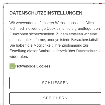
0
DATENSCHUTZEINSTELLUNGEN
Wir verwenden auf unserer Website ausschließlich
Wo bin ich?
technisch notwendige Cookies, um die grundlegenden
Funktionen sicherzustellen. Zudem erstellen wir eine
Bettina Paul
Gesamtsumme
0,00 €
datenschutzkonforme, anonymisierte Besucherstatistik.
inkl. MwSt.
Sie haben die Möglichkeit, Ihre Zustimmung zur
Bettina Paul, Dr., Soziologin, ist wissenschaftliche
Erstellung dieser Statistik jederzeit über
Datenschutz
Zum Warenkorb
Zur Kasse
Mitarbeiterin am Institut für Soziologie der
widerrufen.
Rheinisch-Westfälischen Technischen Hochschule
Aachen und forscht im Rahmen des DFG-Projekts
Notwendige Cookies
»Vom Polygrafen zum Hirnscanner«.
(Stand: Oktober 2019)
SCHLIESSEN
Zeitschriften
SPEICHERN