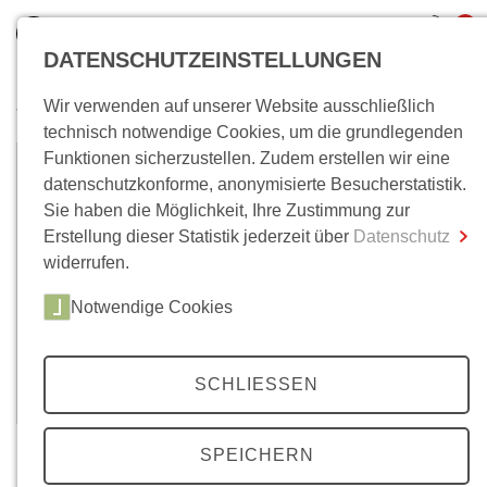
0
DATENSCHUTZEINSTELLUNGEN
Wir verwenden auf unserer Website ausschließlich
Wo bin ich?
technisch notwendige Cookies, um die grundlegenden
Funktionen sicherzustellen. Zudem erstellen wir eine
Benjamin Schwalb
Gesamtsumme
0,00 €
datenschutzkonforme, anonymisierte Besucherstatistik.
inkl. MwSt.
Sie haben die Möglichkeit, Ihre Zustimmung zur
Benjamin Schwalb, wissenschaftlicher Assistent am
Erstellung dieser Statistik jederzeit über
Datenschutz
Zum Warenkorb
Zur Kasse
Seminar für Soziologie der Universität Basel.
widerrufen.
Studium der Soziologie, Psychologie und der
Notwendige Cookies
Kognitionswissenschaft in Freiburg, Basel und an
der University of Arizona (Tucson), USA.
(Stand: September 2015)
SCHLIESSEN
SPEICHERN
Bücher/E-Books