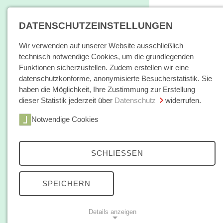
DATENSCHUTZEINSTELLUNGEN
Wir verwenden auf unserer Website ausschließlich
technisch notwendige Cookies, um die grundlegenden
Funktionen sicherzustellen. Zudem erstellen wir eine
datenschutzkonforme, anonymisierte Besucherstatistik. Sie
haben die Möglichkeit, Ihre Zustimmung zur Erstellung
dieser Statistik jederzeit über
Datenschutz
widerrufen.
Home
Notwendige Cookies
Bücher / E-Books
Hamburger E
Zeitschrift
SCHLIESSEN
Ann J.
Autorinnen /
SPEICHERN
Ann J. Cah
Autoren
2018)
Details anzeigen
Über uns