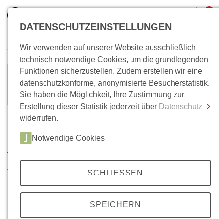
0
DATENSCHUTZEINSTELLUNGEN
Wir verwenden auf unserer Website ausschließlich
Wo bin ich?
technisch notwendige Cookies, um die grundlegenden
Funktionen sicherzustellen. Zudem erstellen wir eine
Alfons Söllner
Gesamtsumme
0,00 €
datenschutzkonforme, anonymisierte Besucherstatistik.
inkl. MwSt.
Sie haben die Möglichkeit, Ihre Zustimmung zur
Erstellung dieser Statistik jederzeit über
Datenschutz
Zum Warenkorb
Zur Kasse
widerrufen.
Zeitschriften
Notwendige Cookies
Vernetzte Gesellschaft
August 2013
SCHLIESSEN
In den Warenkorb
Mehr erfahren
SPEICHERN
Protestkultur 1968