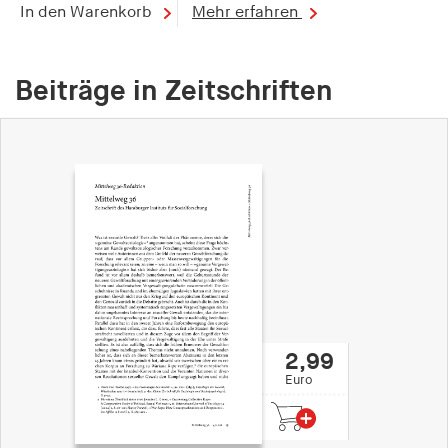
fonts_loaded
In den Warenkorb
Mehr erfahren
Anbieter:
hamburger-edition.de
Beiträge in Zeitschriften
Cookie Laufzeit:
7 Tage
2,99
Euro