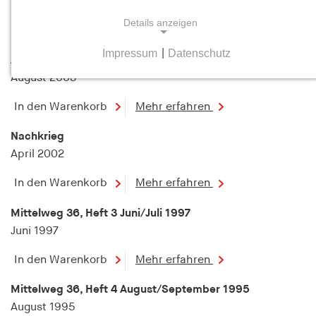
Dezember 2008
Details anzeigen
In den Warenkorb
Mehr erfahren
Impressum
|
Datenschutz
Amerikabilder
NOTWENDIGE COOKIES
August 2003
Notwendige Cookies helfen dabei, eine Webseite
nutzbar zu machen, indem sie Grundfunktionen
In den Warenkorb
Mehr erfahren
wie Seitennavigation und Zugriff auf sichere
Bereiche der Webseite ermöglichen. Die Webseite
Nachkrieg
kann ohne diese Cookies nicht richtig
April 2002
funktionieren.
In den Warenkorb
Mehr erfahren
cookie_consent
Mittelweg 36, Heft 3 Juni/Juli 1997
Juni 1997
Name:
cookie_consent
In den Warenkorb
Mehr erfahren
Anbieter:
hamburger-edition.de
Mittelweg 36, Heft 4 August/September 1995
August 1995
Zweck: