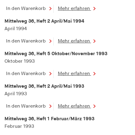
Speichert den Zustimmungsstatus des Benutzers
In den Warenkorb
Mehr erfahren
für Cookies auf der aktuellen Domäne.
Mittelweg 36, Heft 2 April/Mai 1994
Cookie Laufzeit:
April 1994
1 Jahr
In den Warenkorb
Mehr erfahren
fe_typo_user
Mittelweg 36, Heft 5 Oktober/November 1993
Name:
Oktober 1993
fe_typo_user
In den Warenkorb
Mehr erfahren
Anbieter:
hamburger-edition.de
Mittelweg 36, Heft 2 April/Mai 1993
April 1993
Cookie Laufzeit:
Sitzung
In den Warenkorb
Mehr erfahren
Mittelweg 36, Heft 1 Februar/März 1993
fonts_loaded
Februar 1993
Name: