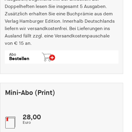
Speichert den Zustimmungsstatus des Benutzers
Doppelheften lesen Sie insgesamt 5 Ausgaben.
für Cookies auf der aktuellen Domäne.
Zusätzlich erhalten Sie eine Buchprämie aus dem
Verlag Hamburger Edition. Innerhalb Deutschlands
Cookie Laufzeit:
liefern wir versandkostenfrei. Bei Lieferungen ins
1 Jahr
Ausland fällt zzgl. eine Versandkostenpauschale
von € 15 an.
fe_typo_user
Abo
Name:
Bestellen
fe_typo_user
Anbieter:
hamburger-edition.de
Mini-Abo (Print)
Cookie Laufzeit:
Sitzung
28,00
fonts_loaded
Euro
Name: