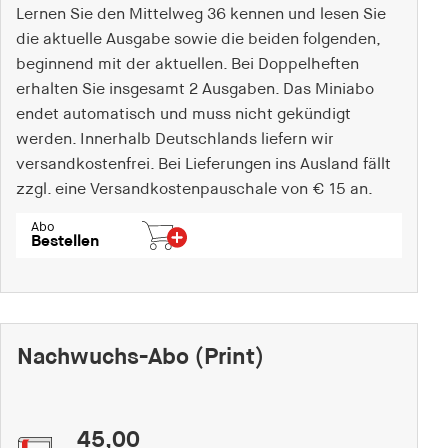
fonts_loaded
Lernen Sie den Mittelweg 36 kennen und lesen Sie
die aktuelle Ausgabe sowie die beiden folgenden,
Anbieter:
beginnend mit der aktuellen. Bei Doppelheften
hamburger-edition.de
erhalten Sie insgesamt 2 Ausgaben. Das Miniabo
Cookie Laufzeit:
endet automatisch und muss nicht gekündigt
7 Tage
werden. Innerhalb Deutschlands liefern wir
versandkostenfrei. Bei Lieferungen ins Ausland fällt
zzgl. eine Versandkostenpauschale von € 15 an.
Abo
Bestellen
Nachwuchs-Abo (Print)
45,00