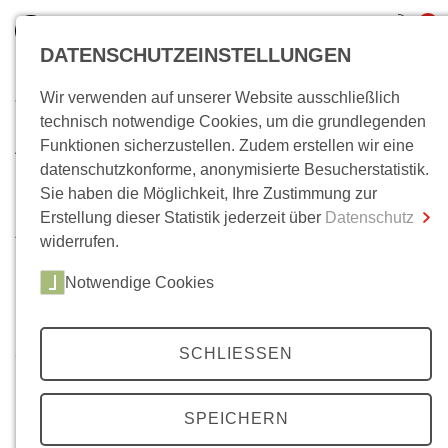
0
DATENSCHUTZEINSTELLUNGEN
Wir verwenden auf unserer Website ausschließlich
Wo bin ich?
technisch notwendige Cookies, um die grundlegenden
Abonnements
Funktionen sicherzustellen. Zudem erstellen wir eine
Gesamtsumme
0,00 €
datenschutzkonforme, anonymisierte Besucherstatistik.
inkl. MwSt.
Möchten Sie die Zeitschrift
Mittelweg 36
regelmäßig
Sie haben die Möglichkeit, Ihre Zustimmung zur
lesen? Wir bieten privaten Kunden vielfältige
Erstellung dieser Statistik jederzeit über
Datenschutz
Zum Warenkorb
Zur Kasse
Abonnements mit unterschiedlichen Laufzeiten: für
widerrufen.
Print-Liebhaber das Print-Abo, für Digital-Leser das
Notwendige Cookies
Digital-Abo und für alle, welche die Vorzüge des Print-
und Digitallesens genießen möchten, das Kombi-Abo.
Für den wissenschaftlichen Nachwuchs bieten wir
SCHLIESSEN
weitere Ermäßigungen.
Bei Fragen zu Ihrem laufenden Abonnement
SPEICHERN
kontaktieren Sie gern unsere Abonnentenbetreuung,