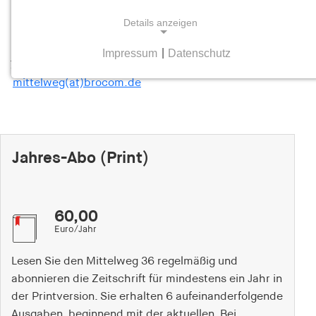
Brockhaus Kommissionsgeschäft GmbH, unter Angabe
Ihrer Abonnementennummer.
Details anzeigen
Brockhaus Kommissionsgeschäft GmbH, Postfach,
Impressum
|
Datenschutz
NOTWENDIGE COOKIES
70803 Kornwestheim
mittelweg(at)brocom.de
Notwendige Cookies helfen dabei, eine Webseite
nutzbar zu machen, indem sie Grundfunktionen
wie Seitennavigation und Zugriff auf sichere
Bereiche der Webseite ermöglichen. Die Webseite
kann ohne diese Cookies nicht richtig
Jahres-Abo (Print)
funktionieren.
cookie_consent
60,00
Euro/Jahr
Name:
cookie_consent
Lesen Sie den Mittelweg 36 regelmäßig und
Anbieter:
abonnieren die Zeitschrift für mindestens ein Jahr in
hamburger-edition.de
der Printversion. Sie erhalten 6 aufeinanderfolgende
Ausgaben, beginnend mit der aktuellen. Bei
Zweck: