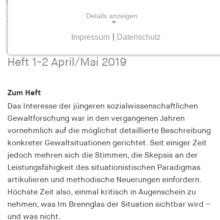
Details anzeigen
Leseprobe
Im Brennglas der Situation. Neue
Impressum
|
Datenschutz
NOTWENDIGE COOKIES
Ansätze in der Gewaltsoziologie
Notwendige Cookies helfen dabei, eine Webseite
Heft 1-2 April/Mai 2019
nutzbar zu machen, indem sie Grundfunktionen
wie Seitennavigation und Zugriff auf sichere
Zum Heft
Bereiche der Webseite ermöglichen. Die Webseite
kann ohne diese Cookies nicht richtig
Das Interesse der jüngeren sozialwissenschaftlichen
funktionieren.
Gewaltforschung war in den vergangenen Jahren
vornehmlich auf die möglichst detaillierte Beschreibung
cookie_consent
konkreter Gewaltsituationen gerichtet. Seit einiger Zeit
jedoch mehren sich die Stimmen, die Skepsis an der
Name:
Leistungsfähigkeit des situationistischen Paradigmas
cookie_consent
artikulieren und methodische Neuerungen einfordern.
Anbieter:
Höchste Zeit also, einmal kritisch in Augenschein zu
hamburger-edition.de
nehmen, was Im Brennglas der Situation sichtbar wird –
und was nicht.
Zweck: