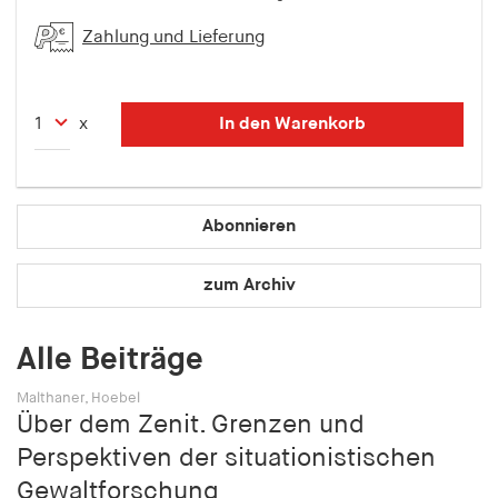
fonts_loaded
Zahlung und Lieferung
Anbieter:
hamburger-edition.de
Cookie Laufzeit:
In den Warenkorb
x
7 Tage
Abonnieren
zum Archiv
Alle Beiträge
Malthaner, Hoebel
Über dem Zenit. Grenzen und
Perspektiven der situationistischen
Gewaltforschung