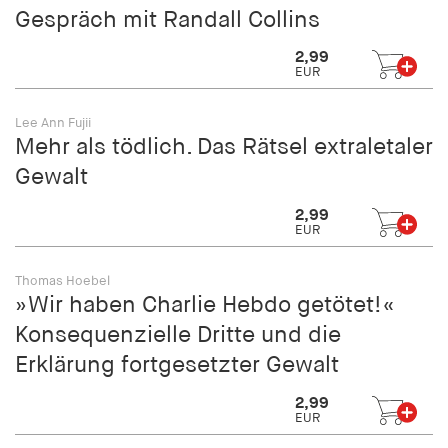
Gespräch mit Randall Collins
2,99
EUR
Lee Ann Fujii
Mehr als tödlich. Das Rätsel extraletaler
Gewalt
2,99
EUR
Thomas Hoebel
»Wir haben Charlie Hebdo getötet!«
Konsequenzielle Dritte und die
Erklärung fortgesetzter Gewalt
2,99
EUR