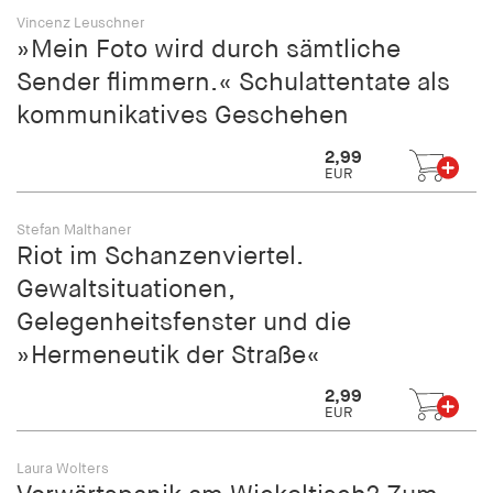
Vincenz Leuschner
»Mein Foto wird durch sämtliche
Sender flimmern.« Schulattentate als
kommunikatives Geschehen
2,99
EUR
Stefan Malthaner
Riot im Schanzenviertel.
Gewaltsituationen,
Gelegenheitsfenster und die
»Hermeneutik der Straße«
2,99
EUR
Laura Wolters