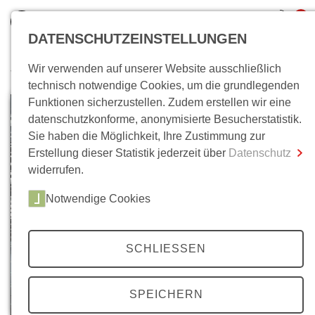
0
DATENSCHUTZEINSTELLUNGEN
Wir verwenden auf unserer Website ausschließlich
Wo bin ich?
technisch notwendige Cookies, um die grundlegenden
Funktionen sicherzustellen. Zudem erstellen wir eine
Gesamtsumme
0,00 €
datenschutzkonforme, anonymisierte Besucherstatistik.
inkl. MwSt.
Sie haben die Möglichkeit, Ihre Zustimmung zur
Erstellung dieser Statistik jederzeit über
Datenschutz
Zum Warenkorb
Zur Kasse
widerrufen.
Notwendige Cookies
SCHLIESSEN
SPEICHERN