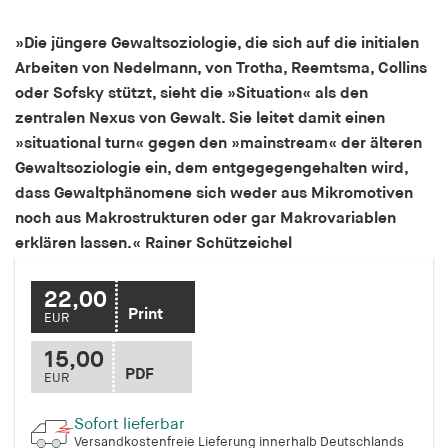
Speichert den Zustimmungsstatus des Benutzers
für Cookies auf der aktuellen Domäne.
»Die jüngere Gewaltsoziologie, die sich auf die initialen
Arbeiten von Nedelmann, von Trotha, Reemtsma, Collins
Cookie Laufzeit:
oder Sofsky stützt, sieht die »Situation« als den
1 Jahr
zentralen Nexus von Gewalt. Sie leitet damit einen
»situational turn« gegen den »mainstream« der älteren
fe_typo_user
Gewaltsoziologie ein, dem entgegegengehalten wird,
dass Gewaltphänomene sich weder aus Mikromotiven
Name:
noch aus Makrostrukturen oder gar Makrovariablen
fe_typo_user
erklären lassen.« Rainer Schützeichel
Anbieter:
hamburger-edition.de
22,00
Print
Cookie Laufzeit:
EUR
Sitzung
15,00
PDF
EUR
fonts_loaded
Sofort lieferbar
Name:
Versandkostenfreie Lieferung innerhalb Deutschlands