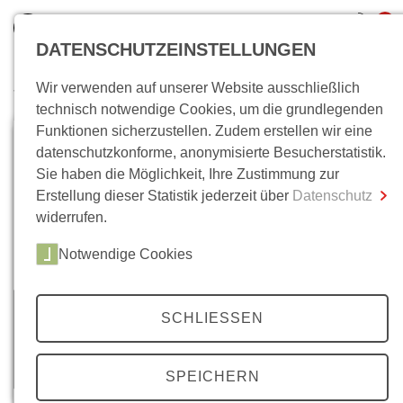
0
DATENSCHUTZEINSTELLUNGEN
Wir verwenden auf unserer Website ausschließlich
Wo bin ich?
technisch notwendige Cookies, um die grundlegenden
Funktionen sicherzustellen. Zudem erstellen wir eine
Gesamtsumme
0,00 €
datenschutzkonforme, anonymisierte Besucherstatistik.
inkl. MwSt.
Sie haben die Möglichkeit, Ihre Zustimmung zur
Erstellung dieser Statistik jederzeit über
Datenschutz
Zum Warenkorb
Zur Kasse
widerrufen.
Notwendige Cookies
SCHLIESSEN
SPEICHERN