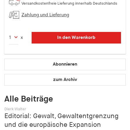
Versandkostenfreie Lieferung innerhalb Deutschlands
Speichert den Zustimmungsstatus des Benutzers
für Cookies auf der aktuellen Domäne.
Zahlung und Lieferung
Cookie Laufzeit:
1 Jahr
In den Warenkorb
x
fe_typo_user
Name:
fe_typo_user
Abonnieren
Anbieter:
zum Archiv
hamburger-edition.de
Cookie Laufzeit:
Alle Beiträge
Sitzung
Dierk Walter
fonts_loaded
Editorial: Gewalt, Gewaltentgrenzung
und die europäische Expansion
Name: