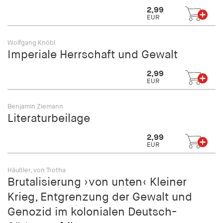
fonts_loaded
2,99
EUR
Anbieter:
hamburger-edition.de
Wolfgang Knöbl
Cookie Laufzeit:
Imperiale Herrschaft und Gewalt
7 Tage
2,99
EUR
Benjamin Ziemann
Literaturbeilage
2,99
EUR
Häußler, von Trotha
Brutalisierung ›von unten‹ Kleiner
Krieg, Entgrenzung der Gewalt und
Genozid im kolonialen Deutsch-