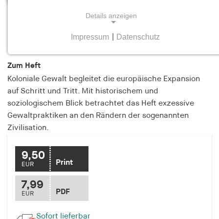
Details anzeigen
Koloniale Gewalt
Heft 3 Juni/Juli 2012
Impressum
|
Datenschutz
NOTWENDIGE COOKIES
Notwendige Cookies helfen dabei, eine Webseite
Zum Heft
nutzbar zu machen, indem sie Grundfunktionen
Koloniale Gewalt begleitet die europäische Expansion
wie Seitennavigation und Zugriff auf sichere
auf Schritt und Tritt. Mit historischem und
Bereiche der Webseite ermöglichen. Die Webseite
soziologischem Blick betrachtet das Heft exzessive
kann ohne diese Cookies nicht richtig
Gewaltpraktiken an den Rändern der sogenannten
funktionieren.
Zivilisation.
cookie_consent
9,50
Name:
Print
EUR
cookie_consent
7,99
Anbieter:
PDF
EUR
hamburger-edition.de
Sofort lieferbar
Zweck: