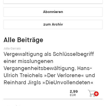
Speichert den Zustimmungsstatus des Benutzers
für Cookies auf der aktuellen Domäne.
Abonnieren
Cookie Laufzeit:
1 Jahr
zum Archiv
fe_typo_user
Alle Beiträge
Name:
Júlia Garraio
fe_typo_user
Vergewaltigung als Schlüsselbegriff
einer misslungenen
Anbieter:
hamburger-edition.de
Vergangenheitsbewältigung. Hans-
Ulrich Treichels »Der Verlorene« und
Cookie Laufzeit:
Sitzung
Reinhard Jirgls »DieUnvollendeten«
2,99
fonts_loaded
EUR
Name: