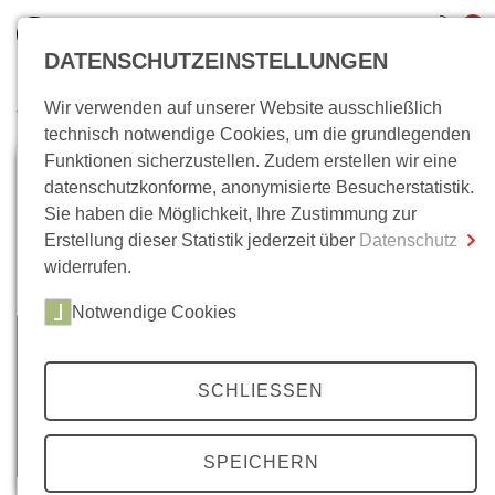
0
DATENSCHUTZEINSTELLUNGEN
Wir verwenden auf unserer Website ausschließlich
Wo bin ich?
technisch notwendige Cookies, um die grundlegenden
Funktionen sicherzustellen. Zudem erstellen wir eine
Gesamtsumme
0,00 €
datenschutzkonforme, anonymisierte Besucherstatistik.
inkl. MwSt.
Sie haben die Möglichkeit, Ihre Zustimmung zur
Erstellung dieser Statistik jederzeit über
Datenschutz
Zum Warenkorb
Zur Kasse
widerrufen.
Notwendige Cookies
SCHLIESSEN
SPEICHERN