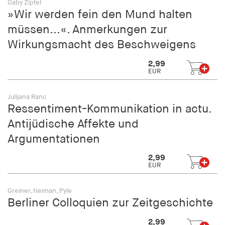
Gaby Zipfel
fonts_loaded
»Wir werden fein den Mund halten
Anbieter:
müssen...«. Anmerkungen zur
hamburger-edition.de
Wirkungsmacht des Beschweigens
Cookie Laufzeit:
2,99
7 Tage
EUR
Julijana Ranc
Ressentiment-Kommunikation in actu.
Antijüdische Affekte und
Argumentationen
2,99
EUR
Greiner, Neiman, Pyle
Berliner Colloquien zur Zeitgeschichte
2,99