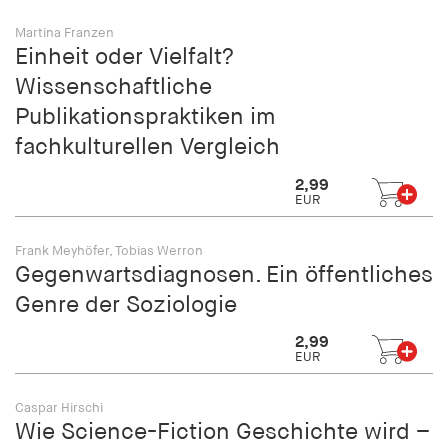
Martina Franzen
Einheit oder Vielfalt?
Wissenschaftliche
Publikationspraktiken im
fachkulturellen Vergleich
2,99
EUR
Frank Meyhöfer, Tobias Werron
Gegenwartsdiagnosen. Ein öffentliches
Genre der Soziologie
2,99
EUR
Caspar Hirschi
Wie Science-Fiction Geschichte wird –