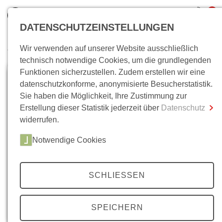
0
DATENSCHUTZEINSTELLUNGEN
Wir verwenden auf unserer Website ausschließlich
Wo bin ich?
technisch notwendige Cookies, um die grundlegenden
Funktionen sicherzustellen. Zudem erstellen wir eine
Gesamtsumme
0,00 €
datenschutzkonforme, anonymisierte Besucherstatistik.
inkl. MwSt.
Sie haben die Möglichkeit, Ihre Zustimmung zur
Erstellung dieser Statistik jederzeit über
Datenschutz
Zum Warenkorb
Zur Kasse
widerrufen.
Notwendige Cookies
SCHLIESSEN
SPEICHERN