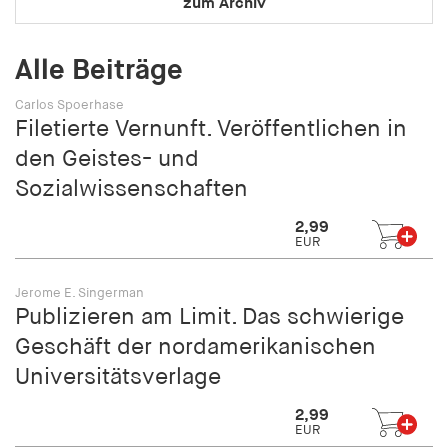
zum Archiv
Alle Beiträge
Carlos Spoerhase
Filetierte Vernunft. Veröffentlichen in
den Geistes- und
Sozialwissenschaften
2,99
EUR
Jerome E. Singerman
Publizieren am Limit. Das schwierige
Geschäft der nordamerikanischen
Universitätsverlage
2,99
EUR