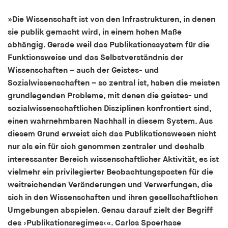
Speichert den Zustimmungsstatus des Benutzers
»Die Wissenschaft ist von den Infrastrukturen, in denen
für Cookies auf der aktuellen Domäne.
sie publik gemacht wird, in einem hohen Maße
Cookie Laufzeit:
abhängig. Gerade weil das Publikationssystem für die
1 Jahr
Funktionsweise und das Selbstverständnis der
Wissenschaften – auch der Geistes- und
fe_typo_user
Sozialwissenschaften – so zentral ist, haben die meisten
grundlegenden Probleme, mit denen die geistes- und
Name:
sozialwissenschaftlichen Disziplinen konfrontiert sind,
fe_typo_user
einen wahrnehmbaren Nachhall in diesem System. Aus
Anbieter:
diesem Grund erweist sich das Publikationswesen nicht
hamburger-edition.de
nur als ein für sich genommen zentraler und deshalb
interessanter Bereich wissenschaftlicher Aktivität, es ist
Cookie Laufzeit:
Sitzung
vielmehr ein privilegierter Beobachtungsposten für die
weitreichenden Veränderungen und Verwerfungen, die
sich in den Wissenschaften und ihren gesellschaftlichen
fonts_loaded
Umgebungen abspielen. Genau darauf zielt der Begriff
Name:
des ›Publikationsregimes‹«. Carlos Spoerhase