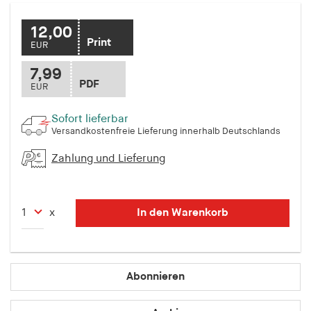
fonts_loaded
12,00
Anbieter:
Print
EUR
hamburger-edition.de
7,99
Cookie Laufzeit:
PDF
EUR
7 Tage
Sofort lieferbar
Versandkostenfreie Lieferung innerhalb Deutschlands
Zahlung und Lieferung
In den Warenkorb
x
Abonnieren