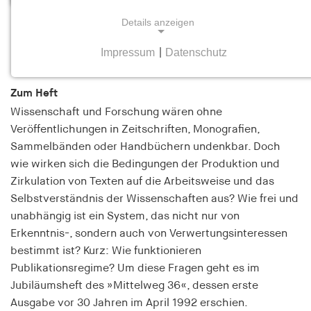
Details anzeigen
Publikationsregime
Heft 2 April/Mai 2022
Impressum
|
Datenschutz
NOTWENDIGE COOKIES
Notwendige Cookies helfen dabei, eine Webseite
Zum Heft
nutzbar zu machen, indem sie Grundfunktionen
Wissenschaft und Forschung wären ohne
wie Seitennavigation und Zugriff auf sichere
Veröffentlichungen in Zeitschriften, Monografien,
Bereiche der Webseite ermöglichen. Die Webseite
Sammelbänden oder Handbüchern undenkbar. Doch
kann ohne diese Cookies nicht richtig
wie wirken sich die Bedingungen der Produktion und
funktionieren.
Zirkulation von Texten auf die Arbeitsweise und das
Selbstverständnis der Wissenschaften aus? Wie frei und
cookie_consent
unabhängig ist ein System, das nicht nur von
Name:
Erkenntnis-, sondern auch von Verwertungsinteressen
cookie_consent
bestimmt ist? Kurz: Wie funktionieren
Publikationsregime? Um diese Fragen geht es im
Anbieter:
hamburger-edition.de
Jubiläumsheft des »Mittelweg 36«, dessen erste
Ausgabe vor 30 Jahren im April 1992 erschien.
Zweck: