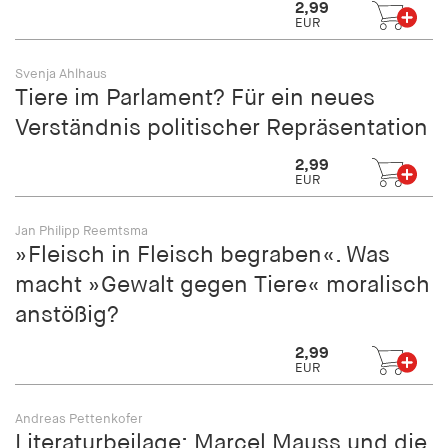
2,99
EUR
Svenja Ahlhaus
Tiere im Parlament? Für ein neues
Verständnis politischer Repräsentation
2,99
EUR
Jan Philipp Reemtsma
»Fleisch in Fleisch begraben«. Was
macht »Gewalt gegen Tiere« moralisch
anstößig?
2,99
EUR
Andreas Pettenkofer
Literaturbeilage: Marcel Mauss und die