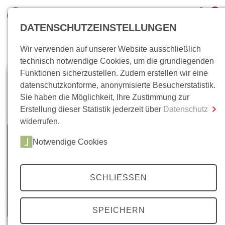
0
DATENSCHUTZEINSTELLUNGEN
Wir verwenden auf unserer Website ausschließlich
Wo bin ich?
technisch notwendige Cookies, um die grundlegenden
Funktionen sicherzustellen. Zudem erstellen wir eine
Gesamtsumme
0,00 €
datenschutzkonforme, anonymisierte Besucherstatistik.
inkl. MwSt.
Sie haben die Möglichkeit, Ihre Zustimmung zur
Erstellung dieser Statistik jederzeit über
Datenschutz
Zum Warenkorb
Zur Kasse
widerrufen.
Notwendige Cookies
SCHLIESSEN
SPEICHERN