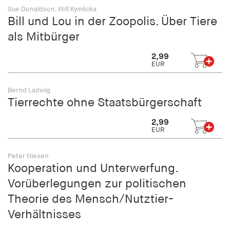
fonts_loaded
Sue Donaldson, Will Kymlicka
Bill und Lou in der Zoopolis. Über Tiere
Anbieter:
hamburger-edition.de
als Mitbürger
Cookie Laufzeit:
2,99
EUR
7 Tage
Bernd Ladwig
Tierrechte ohne Staatsbürgerschaft
2,99
EUR
Peter Niesen
Kooperation und Unterwerfung.
Vorüberlegungen zur politischen
Theorie des Mensch/Nutztier-
Verhältnisses