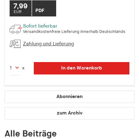
7,99
Speichert den Zustimmungsstatus des Benutzers
PDF
EUR
für Cookies auf der aktuellen Domäne.
Cookie Laufzeit:
Sofort lieferbar
1 Jahr
Versandkostenfreie Lieferung innerhalb Deutschlands
Zahlung und Lieferung
fe_typo_user
Name:
fe_typo_user
In den Warenkorb
x
Anbieter:
hamburger-edition.de
Abonnieren
Cookie Laufzeit:
Sitzung
zum Archiv
fonts_loaded
Alle Beiträge
Name: