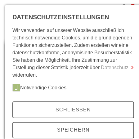
0
DATENSCHUTZEINSTELLUNGEN
Wir verwenden auf unserer Website ausschließlich
Wo bin ich?
technisch notwendige Cookies, um die grundlegenden
Funktionen sicherzustellen. Zudem erstellen wir eine
Gesamtsumme
0,00 €
datenschutzkonforme, anonymisierte Besucherstatistik.
inkl. MwSt.
Sie haben die Möglichkeit, Ihre Zustimmung zur
Erstellung dieser Statistik jederzeit über
Datenschutz
Zum Warenkorb
Zur Kasse
widerrufen.
Notwendige Cookies
SCHLIESSEN
SPEICHERN