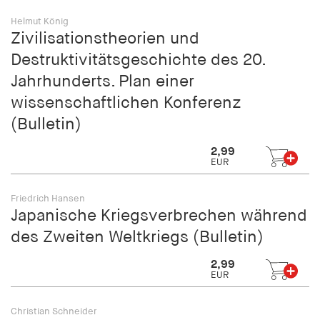
Helmut König
Zivilisationstheorien und
Destruktivitätsgeschichte des 20.
Jahrhunderts. Plan einer
wissenschaftlichen Konferenz
(Bulletin)
2,99
EUR
Friedrich Hansen
Japanische Kriegsverbrechen während
des Zweiten Weltkriegs (Bulletin)
2,99
EUR
Christian Schneider