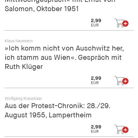
fonts_loaded
Salomon, Oktober 1951
Anbieter:
2,99
hamburger-edition.de
EUR
Cookie Laufzeit:
7 Tage
Klaus Naumann
»Ich komm nicht von Auschwitz her,
ich stamm aus Wien«. Gespräch mit
Ruth Klüger
2,99
EUR
Wolfgang Kraushaar
Aus der Protest-Chronik: 28./29.
August 1955, Lampertheim
2,99
EUR