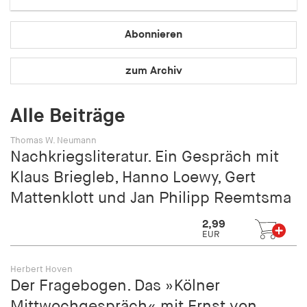
Speichert den Zustimmungsstatus des Benutzers
für Cookies auf der aktuellen Domäne.
Abonnieren
Cookie Laufzeit:
1 Jahr
zum Archiv
fe_typo_user
Alle Beiträge
Name:
Thomas W. Neumann
fe_typo_user
Nachkriegsliteratur. Ein Gespräch mit
Klaus Briegleb, Hanno Loewy, Gert
Anbieter:
hamburger-edition.de
Mattenklott und Jan Philipp Reemtsma
Cookie Laufzeit:
2,99
Sitzung
EUR
Herbert Hoven
fonts_loaded
Der Fragebogen. Das »Kölner
Name:
Mittwochgespräch« mit Ernst von