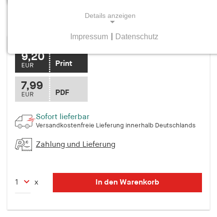
Details anzeigen
Mittelweg 36, Heft 3 Juni/Juli 1995
Impressum
|
Datenschutz
NOTWENDIGE COOKIES
9,20
Notwendige Cookies helfen dabei, eine Webseite
Print
EUR
nutzbar zu machen, indem sie Grundfunktionen
wie Seitennavigation und Zugriff auf sichere
7,99
PDF
Bereiche der Webseite ermöglichen. Die Webseite
EUR
kann ohne diese Cookies nicht richtig
funktionieren.
Sofort lieferbar
Versandkostenfreie Lieferung innerhalb Deutschlands
cookie_consent
Zahlung und Lieferung
Name:
cookie_consent
In den Warenkorb
x
Anbieter:
hamburger-edition.de
Zweck: