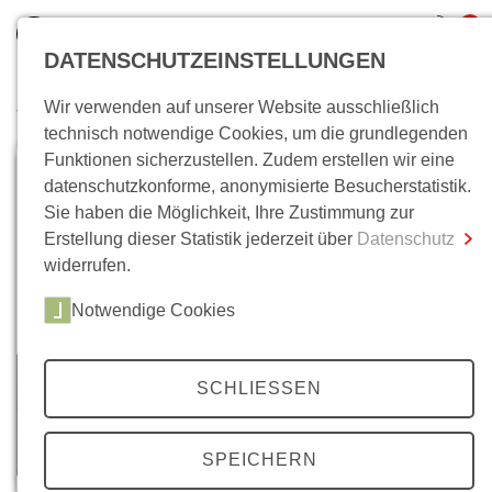
0
DATENSCHUTZEINSTELLUNGEN
Wir verwenden auf unserer Website ausschließlich
Wo bin ich?
technisch notwendige Cookies, um die grundlegenden
Funktionen sicherzustellen. Zudem erstellen wir eine
Gesamtsumme
0,00 €
datenschutzkonforme, anonymisierte Besucherstatistik.
inkl. MwSt.
Sie haben die Möglichkeit, Ihre Zustimmung zur
Erstellung dieser Statistik jederzeit über
Datenschutz
Zum Warenkorb
Zur Kasse
widerrufen.
Notwendige Cookies
SCHLIESSEN
SPEICHERN