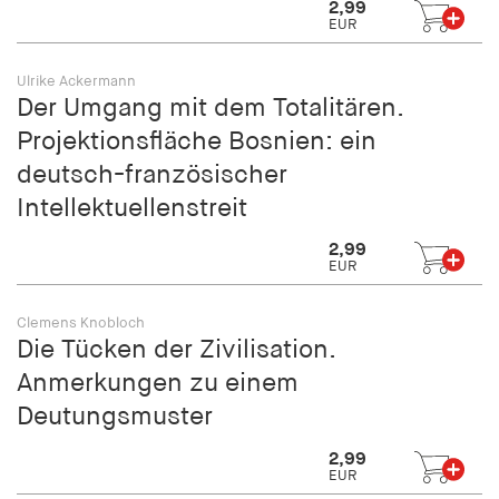
2,99
fonts_loaded
EUR
Anbieter:
hamburger-edition.de
Ulrike Ackermann
Der Umgang mit dem Totalitären.
Cookie Laufzeit:
Projektionsfläche Bosnien: ein
7 Tage
deutsch-französischer
Intellektuellenstreit
2,99
EUR
Clemens Knobloch
Die Tücken der Zivilisation.
Anmerkungen zu einem
Deutungsmuster
2,99
EUR