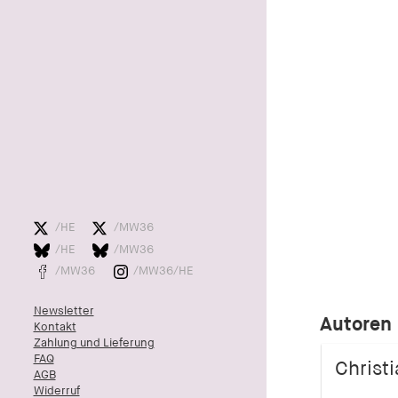
/HE
/MW36
/HE
/MW36
/MW36
/MW36/HE
Newsletter
Autoren
Kontakt
Zahlung und Lieferung
FAQ
Christi
AGB
Widerruf