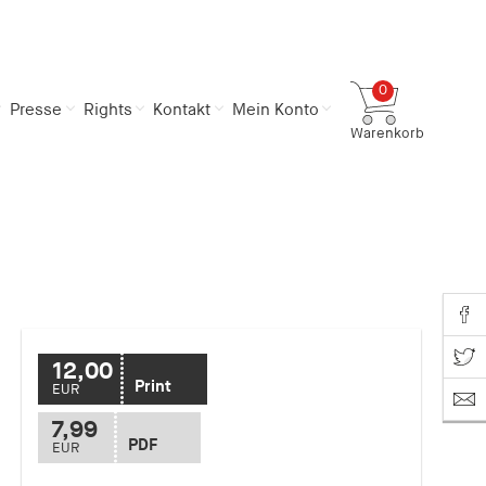
0
Presse
Rights
Kontakt
Mein Konto
Warenkorb
Gesamtsumme
0,00 €
inkl. MwSt.
Zum Warenkorb
Zur Kasse
Share o
Share on T
12,00
Print
EUR
7,99
PDF
EUR