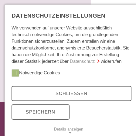
DATENSCHUTZEINSTELLUNGEN
Wir verwenden auf unserer Website ausschließlich
technisch notwendige Cookies, um die grundlegenden
Funktionen sicherzustellen. Zudem erstellen wir eine
datenschutzkonforme, anonymisierte Besucherstatistik. Sie
haben die Möglichkeit, Ihre Zustimmung zur Erstellung
dieser Statistik jederzeit über
Datenschutz
widerrufen.
Home
Notwendige Cookies
Bücher / E-Books
Hamburger E
Zeitschrift
SCHLIESSEN
Das aktuelle Heft
SPEICHERN
Mittelweg 36 Archiv
Abonnements
Details anzeigen
Open Access