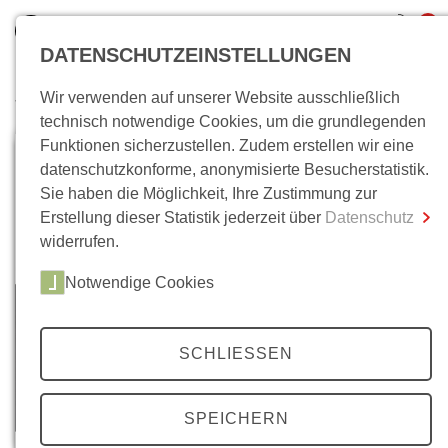
0
DATENSCHUTZEINSTELLUNGEN
Wir verwenden auf unserer Website ausschließlich
Wo bin ich?
technisch notwendige Cookies, um die grundlegenden
Funktionen sicherzustellen. Zudem erstellen wir eine
Gesamtsumme
0,00 €
datenschutzkonforme, anonymisierte Besucherstatistik.
inkl. MwSt.
Sie haben die Möglichkeit, Ihre Zustimmung zur
Erstellung dieser Statistik jederzeit über
Datenschutz
Zum Warenkorb
Zur Kasse
widerrufen.
Notwendige Cookies
SCHLIESSEN
SPEICHERN