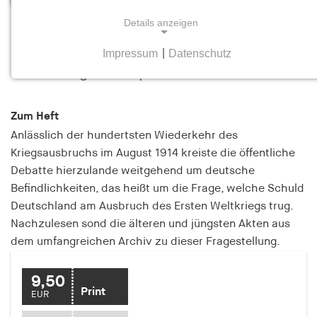
Details anzeigen
Kriegsschuld und demokratischer
Neuanfang
Impressum
|
Datenschutz
NOTWENDIGE COOKIES
Heft 4 August/September 2014
Notwendige Cookies helfen dabei, eine Webseite
nutzbar zu machen, indem sie Grundfunktionen
Zum Heft
wie Seitennavigation und Zugriff auf sichere
Anlässlich der hundertsten Wiederkehr des
Bereiche der Webseite ermöglichen. Die Webseite
kann ohne diese Cookies nicht richtig
Kriegsausbruchs im August 1914 kreiste die öffentliche
funktionieren.
Debatte hierzulande weitgehend um deutsche
Befindlichkeiten, das heißt um die Frage, welche Schuld
cookie_consent
Deutschland am Ausbruch des Ersten Weltkriegs trug.
Nachzulesen sond die älteren und jüngsten Akten aus
Name:
dem umfangreichen Archiv zu dieser Fragestellung.
cookie_consent
Anbieter:
9,50
hamburger-edition.de
Print
EUR
Zweck: