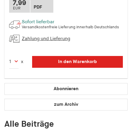
7,99
Speichert den Zustimmungsstatus des Benutzers
PDF
EUR
für Cookies auf der aktuellen Domäne.
Sofort lieferbar
Cookie Laufzeit:
Versandkostenfreie Lieferung innerhalb Deutschlands
1 Jahr
Zahlung und Lieferung
fe_typo_user
Name:
In den Warenkorb
x
fe_typo_user
Anbieter:
hamburger-edition.de
Abonnieren
Cookie Laufzeit:
Sitzung
zum Archiv
fonts_loaded
Alle Beiträge
Name: