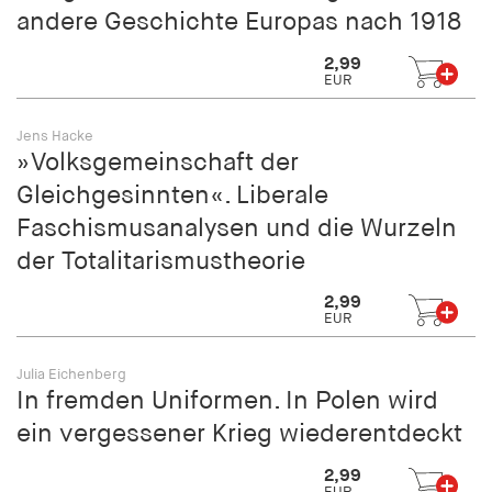
andere Geschichte Europas nach 1918
2,99
EUR
Jens Hacke
»Volksgemeinschaft der
Gleichgesinnten«. Liberale
Faschismusanalysen und die Wurzeln
der Totalitarismustheorie
2,99
EUR
Julia Eichenberg
In fremden Uniformen. In Polen wird
ein vergessener Krieg wiederentdeckt
2,99