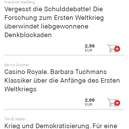
fonts_loaded
Friedrich Kießling
Vergesst die Schulddebatte! Die
Anbieter:
Forschung zum Ersten Weltkrieg
hamburger-edition.de
überwindet liebgewonnene
Cookie Laufzeit:
Denkblockaden
7 Tage
2,99
EUR
Bernd Greiner
Casino Royale. Barbara Tuchmans
Klassiker über die Anfänge des Ersten
Weltkriegs
2,99
EUR
Tim B. Müller
Krieg und Demokratisierung. Für eine