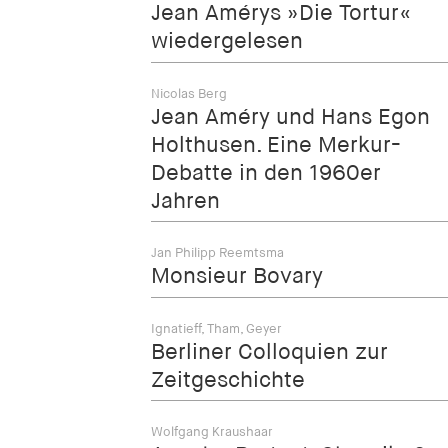
Jean Amérys »Die Tortur«
wiedergelesen
Nicolas Berg
Jean Améry und Hans Egon
Holthusen. Eine Merkur-
Debatte in den 1960er
Jahren
Jan Philipp Reemtsma
Monsieur Bovary
Ignatieff, Tham, Geyer
Berliner Colloquien zur
Zeitgeschichte
Wolfgang Kraushaar