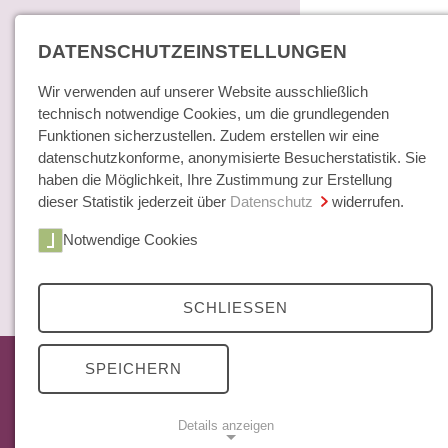
DATENSCHUTZEINSTELLUNGEN
Wir verwenden auf unserer Website ausschließlich
technisch notwendige Cookies, um die grundlegenden
Funktionen sicherzustellen. Zudem erstellen wir eine
datenschutzkonforme, anonymisierte Besucherstatistik. Sie
haben die Möglichkeit, Ihre Zustimmung zur Erstellung
dieser Statistik jederzeit über
Datenschutz
widerrufen.
Home
Notwendige Cookies
Bücher / E-Books
Hamburger E
Zeitschrift
SCHLIESSEN
Das aktuelle Heft
SPEICHERN
Mittelweg 36 Archiv
Abonnements
Details anzeigen
Open Access