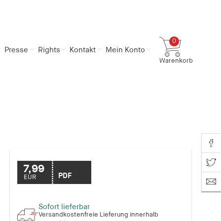
0
Presse
Rights
Kontakt
Mein Konto
Warenkorb
Gesamtsumme
0,00 €
inkl. MwSt.
Zum Warenkorb
Zur Kasse
Share o
Share on T
7,99
PDF
EUR
Sofort lieferbar
Versandkostenfreie Lieferung innerhalb