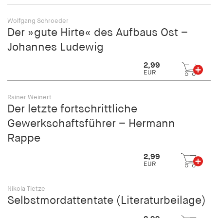
fonts_loaded
Wolfgang Schroeder
Anbieter:
Der »gute Hirte« des Aufbaus Ost –
hamburger-edition.de
Johannes Ludewig
Cookie Laufzeit:
7 Tage
2,99
EUR
Rainer Weinert
Der letzte fortschrittliche
Gewerkschaftsführer – Hermann
Rappe
2,99
EUR
Nikola Tietze
Selbstmordattentate (Literaturbeilage)