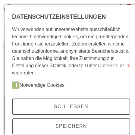
0
DATENSCHUTZEINSTELLUNGEN
Wir verwenden auf unserer Website ausschließlich
Wo bin ich?
technisch notwendige Cookies, um die grundlegenden
Funktionen sicherzustellen. Zudem erstellen wir eine
Gesamtsumme
0,00 €
datenschutzkonforme, anonymisierte Besucherstatistik.
inkl. MwSt.
Sie haben die Möglichkeit, Ihre Zustimmung zur
Erstellung dieser Statistik jederzeit über
Datenschutz
Zum Warenkorb
Zur Kasse
widerrufen.
Notwendige Cookies
SCHLIESSEN
SPEICHERN