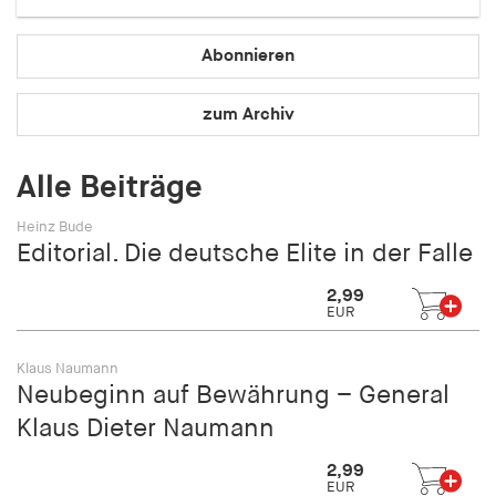
Speichert den Zustimmungsstatus des Benutzers
für Cookies auf der aktuellen Domäne.
Abonnieren
Cookie Laufzeit:
1 Jahr
zum Archiv
fe_typo_user
Alle Beiträge
Name:
Heinz Bude
fe_typo_user
Editorial. Die deutsche Elite in der Falle
Anbieter:
2,99
hamburger-edition.de
EUR
Cookie Laufzeit:
Klaus Naumann
Sitzung
Neubeginn auf Bewährung – General
Klaus Dieter Naumann
fonts_loaded
2,99
Name:
EUR