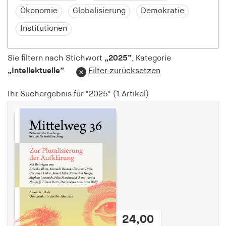
Speichert den Zustimmungsstatus des Benutzers
Ökonomie
Globalisierung
Demokratie
für Cookies auf der aktuellen Domäne.
Institutionen
Cookie Laufzeit:
1 Jahr
Sie filtern nach Stichwort
„2025”
, Kategorie
„Intellektuelle”
Filter zurücksetzen
fe_typo_user
Ihr Suchergebnis für
"2025"
(1 Artikel)
Name:
fe_typo_user
Anbieter:
hamburger-edition.de
Cookie Laufzeit:
Sitzung
fonts_loaded
24,00
Name: