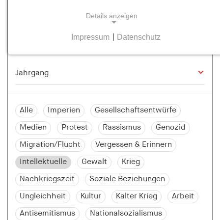
Details anzeigen
Impressum
|
Datenschutz
NOTWENDIGE COOKIES
Notwendige Cookies helfen dabei, eine Webseite
nutzbar zu machen, indem sie Grundfunktionen
wie Seitennavigation und Zugriff auf sichere
Bereiche der Webseite ermöglichen. Die Webseite
kann ohne diese Cookies nicht richtig
Alle
Imperien
Gesellschaftsentwürfe
funktionieren.
Medien
Protest
Rassismus
Genozid
cookie_consent
Migration/Flucht
Vergessen & Erinnern
Name:
Intellektuelle
Gewalt
Krieg
cookie_consent
Nachkriegszeit
Soziale Beziehungen
Anbieter:
Ungleichheit
Kultur
Kalter Krieg
Arbeit
hamburger-edition.de
Antisemitismus
Nationalsozialismus
Zweck: