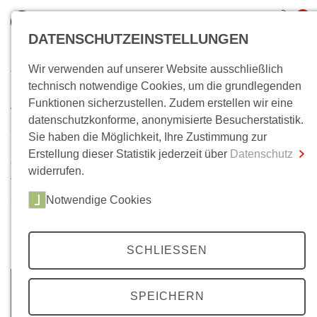
0
DATENSCHUTZEINSTELLUNGEN
Wir verwenden auf unserer Website ausschließlich
Wo bin ich?
technisch notwendige Cookies, um die grundlegenden
Archiv
Funktionen sicherzustellen. Zudem erstellen wir eine
Gesamtsumme
0,00 €
datenschutzkonforme, anonymisierte Besucherstatistik.
inkl. MwSt.
35 Jahrgänge, über 200 Ausgaben. Im Laufe der Zeit ist
Sie haben die Möglichkeit, Ihre Zustimmung zur
unser
Mittelweg 36-
Archiv auf eine beachtliche Anzahl
Erstellung dieser Statistik jederzeit über
Datenschutz
Zum Warenkorb
Zur Kasse
von Artikeln angewachsen. Neben Beiträgen zu unseren
widerrufen.
Themenschwerpunkten, finden Sie hier auch
Notwendige Cookies
ausgewählte Beiträge unserer Literaturbeilagen, zu den
Berliner Colloquien und zu Wolfgang Kraushaars
Protestchronik.
SCHLIESSEN
SPEICHERN