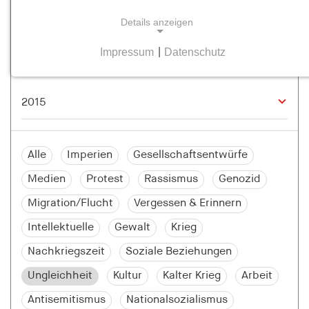
Details anzeigen
Impressum
|
Datenschutz
NOTWENDIGE COOKIES
Notwendige Cookies helfen dabei, eine Webseite
nutzbar zu machen, indem sie Grundfunktionen
wie Seitennavigation und Zugriff auf sichere
Bereiche der Webseite ermöglichen. Die Webseite
kann ohne diese Cookies nicht richtig
Alle
Imperien
Gesellschaftsentwürfe
funktionieren.
Medien
Protest
Rassismus
Genozid
cookie_consent
Migration/Flucht
Vergessen & Erinnern
Name:
Intellektuelle
Gewalt
Krieg
cookie_consent
Nachkriegszeit
Soziale Beziehungen
Anbieter:
Ungleichheit
Kultur
Kalter Krieg
Arbeit
hamburger-edition.de
Antisemitismus
Nationalsozialismus
Zweck: