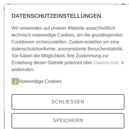
0
DATENSCHUTZEINSTELLUNGEN
Wir verwenden auf unserer Website ausschließlich
Wo bin ich?
technisch notwendige Cookies, um die grundlegenden
Archiv
Funktionen sicherzustellen. Zudem erstellen wir eine
Gesamtsumme
0,00 €
datenschutzkonforme, anonymisierte Besucherstatistik.
inkl. MwSt.
35 Jahrgänge, über 200 Ausgaben. Im Laufe der Zeit ist
Sie haben die Möglichkeit, Ihre Zustimmung zur
unser
Mittelweg 36-
Archiv auf eine beachtliche Anzahl
Erstellung dieser Statistik jederzeit über
Datenschutz
Zum Warenkorb
Zur Kasse
von Artikeln angewachsen. Neben Beiträgen zu unseren
widerrufen.
Themenschwerpunkten, finden Sie hier auch
Notwendige Cookies
ausgewählte Beiträge unserer Literaturbeilagen, zu den
Berliner Colloquien und zu Wolfgang Kraushaars
Protestchronik.
SCHLIESSEN
SPEICHERN