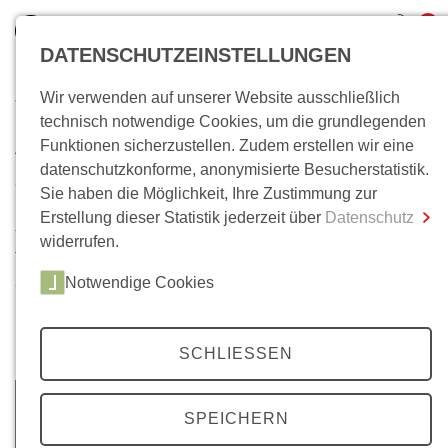
0
DATENSCHUTZEINSTELLUNGEN
Wir verwenden auf unserer Website ausschließlich
Wo bin ich?
technisch notwendige Cookies, um die grundlegenden
Archiv
Funktionen sicherzustellen. Zudem erstellen wir eine
Gesamtsumme
0,00 €
datenschutzkonforme, anonymisierte Besucherstatistik.
inkl. MwSt.
35 Jahrgänge, über 200 Ausgaben. Im Laufe der Zeit ist
Sie haben die Möglichkeit, Ihre Zustimmung zur
unser
Mittelweg 36-
Archiv auf eine beachtliche Anzahl
Erstellung dieser Statistik jederzeit über
Datenschutz
Zum Warenkorb
Zur Kasse
von Artikeln angewachsen. Neben Beiträgen zu unseren
widerrufen.
Themenschwerpunkten, finden Sie hier auch
Notwendige Cookies
ausgewählte Beiträge unserer Literaturbeilagen, zu den
Berliner Colloquien und zu Wolfgang Kraushaars
Protestchronik.
SCHLIESSEN
SPEICHERN