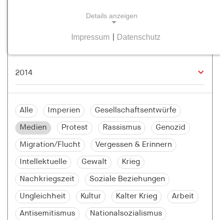
Details anzeigen
Impressum
|
Datenschutz
NOTWENDIGE COOKIES
Notwendige Cookies helfen dabei, eine Webseite
nutzbar zu machen, indem sie Grundfunktionen
wie Seitennavigation und Zugriff auf sichere
Bereiche der Webseite ermöglichen. Die Webseite
kann ohne diese Cookies nicht richtig
Alle
Imperien
Gesellschaftsentwürfe
funktionieren.
Medien
Protest
Rassismus
Genozid
cookie_consent
Migration/Flucht
Vergessen & Erinnern
Name:
Intellektuelle
Gewalt
Krieg
cookie_consent
Nachkriegszeit
Soziale Beziehungen
Anbieter:
Ungleichheit
Kultur
Kalter Krieg
Arbeit
hamburger-edition.de
Antisemitismus
Nationalsozialismus
Zweck: