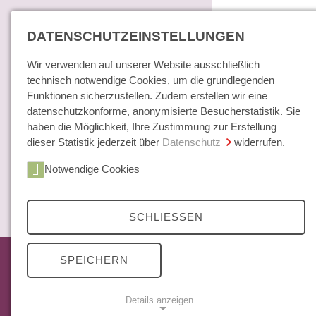
DATENSCHUTZEINSTELLUNGEN
Wir verwenden auf unserer Website ausschließlich
technisch notwendige Cookies, um die grundlegenden
Funktionen sicherzustellen. Zudem erstellen wir eine
datenschutzkonforme, anonymisierte Besucherstatistik. Sie
haben die Möglichkeit, Ihre Zustimmung zur Erstellung
dieser Statistik jederzeit über
Datenschutz
widerrufen.
Home
Notwendige Cookies
Bücher / E-Books
Hamburger E
Zeitschrift
SCHLIESSEN
Archiv
35 Jahrgänge
Das aktuelle Heft
SPEICHERN
beachtliche
Mittelweg 36 Archiv
Themenschwe
Abonnements
den Berliner
Details anzeigen
Open Access