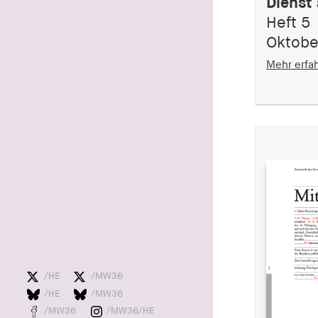
Dienst
Heft 5
Oktobe
Mehr erfa
/HE
/MW36
/HE
/MW36
/MW36
/MW36/HE