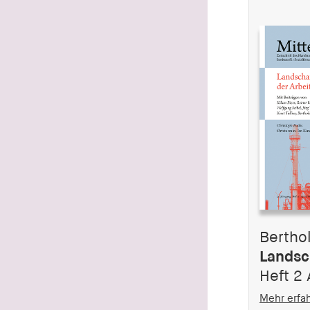
1 Jahr
fe_typo_user
Name:
fe_typo_user
Anbieter:
hamburger-edition.de
Cookie Laufzeit:
Sitzung
fonts_loaded
Name:
fonts_loaded
Bertho
Landsc
Anbieter:
hamburger-edition.de
Heft 2
Cookie Laufzeit:
Mehr erfa
7 Tage