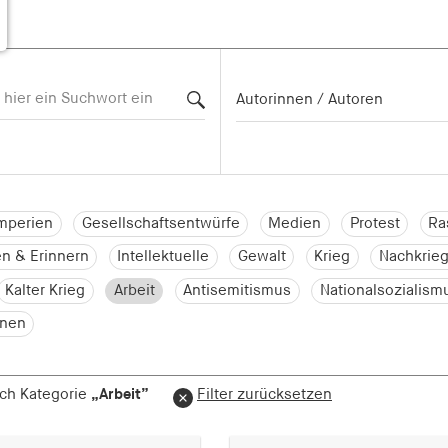
mperien
Gesellschaftsentwürfe
Medien
Protest
Ra
n & Erinnern
Intellektuelle
Gewalt
Krieg
Nachkrieg
Kalter Krieg
Arbeit
Antisemitismus
Nationalsozialism
onen
nach Kategorie
„Arbeit”
Filter zurücksetzen