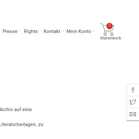
0
Presse
Rights
Kontakt
Mein Konto
Warenkorb
Gesamtsumme
0,00 €
inkl. MwSt.
Zum Warenkorb
Zur Kasse
Share o
Share on T
Archiv auf eine
iteraturbeilagen, zu