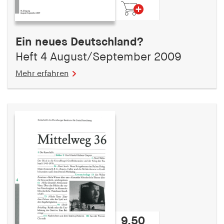
fonts_loaded
Anbieter:
hamburger-edition.de
Ein neues Deutschland?
Cookie Laufzeit:
Heft 4 August/September 2009
7 Tage
Mehr erfahren
9,50