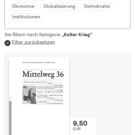
Speichert den Zustimmungsstatus des Benutzers
Ökonomie
Globalisierung
Demokratie
für Cookies auf der aktuellen Domäne.
Institutionen
Cookie Laufzeit:
1 Jahr
Sie filtern nach Kategorie
„Kalter Krieg”
Filter zurücksetzen
fe_typo_user
Name:
fe_typo_user
Anbieter:
hamburger-edition.de
Cookie Laufzeit:
Sitzung
fonts_loaded
9,50
EUR
Name: