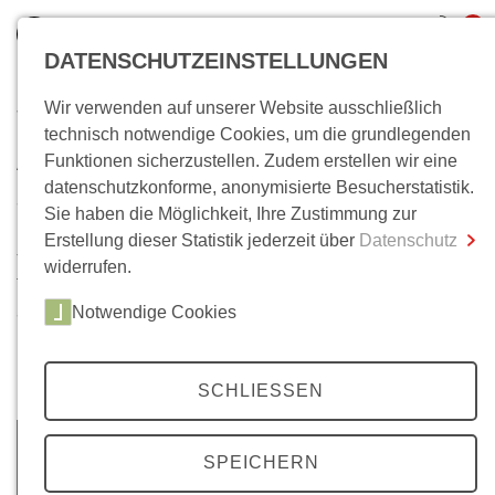
0
DATENSCHUTZEINSTELLUNGEN
Wir verwenden auf unserer Website ausschließlich
Wo bin ich?
technisch notwendige Cookies, um die grundlegenden
Archiv
Funktionen sicherzustellen. Zudem erstellen wir eine
Gesamtsumme
0,00 €
datenschutzkonforme, anonymisierte Besucherstatistik.
inkl. MwSt.
35 Jahrgänge, über 200 Ausgaben. Im Laufe der Zeit ist
Sie haben die Möglichkeit, Ihre Zustimmung zur
unser
Mittelweg 36-
Archiv auf eine beachtliche Anzahl
Erstellung dieser Statistik jederzeit über
Datenschutz
Zum Warenkorb
Zur Kasse
von Artikeln angewachsen. Neben Beiträgen zu unseren
widerrufen.
Themenschwerpunkten, finden Sie hier auch
Notwendige Cookies
ausgewählte Beiträge unserer Literaturbeilagen, zu den
Berliner Colloquien und zu Wolfgang Kraushaars
Protestchronik.
SCHLIESSEN
SPEICHERN