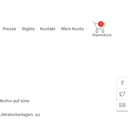
0
Presse
Rights
Kontakt
Mein Konto
Warenkorb
Gesamtsumme
0,00 €
inkl. MwSt.
Zum Warenkorb
Zur Kasse
Share o
Share on T
Archiv auf eine
iteraturbeilagen, zu