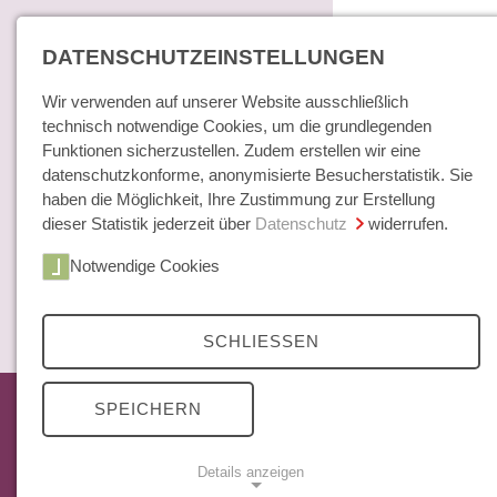
DATENSCHUTZEINSTELLUNGEN
Wir verwenden auf unserer Website ausschließlich
technisch notwendige Cookies, um die grundlegenden
Funktionen sicherzustellen. Zudem erstellen wir eine
datenschutzkonforme, anonymisierte Besucherstatistik. Sie
haben die Möglichkeit, Ihre Zustimmung zur Erstellung
dieser Statistik jederzeit über
Datenschutz
widerrufen.
Home
Notwendige Cookies
Bücher / E-Books
Hamburger E
Zeitschrift
SCHLIESSEN
Archiv
35 Jahrgänge
Das aktuelle Heft
SPEICHERN
beachtliche
Mittelweg 36 Archiv
Themenschwe
Abonnements
den Berliner
Details anzeigen
Open Access