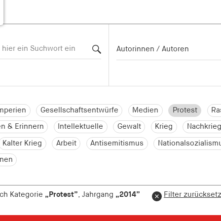
mperien
Gesellschaftsentwürfe
Medien
Protest
Ra
n & Erinnern
Intellektuelle
Gewalt
Krieg
Nachkrieg
Kalter Krieg
Arbeit
Antisemitismus
Nationalsozialism
onen
nach Kategorie
„Protest”
, Jahrgang
„2014”
Filter zurückset