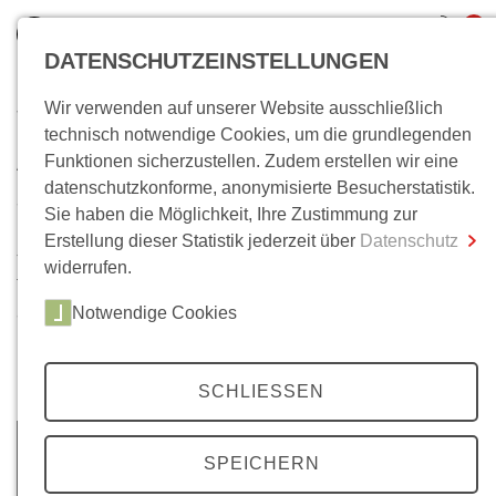
0
DATENSCHUTZEINSTELLUNGEN
Wir verwenden auf unserer Website ausschließlich
Wo bin ich?
technisch notwendige Cookies, um die grundlegenden
Archiv
Funktionen sicherzustellen. Zudem erstellen wir eine
Gesamtsumme
0,00 €
datenschutzkonforme, anonymisierte Besucherstatistik.
inkl. MwSt.
35 Jahrgänge, über 200 Ausgaben. Im Laufe der Zeit ist
Sie haben die Möglichkeit, Ihre Zustimmung zur
unser
Mittelweg 36-
Archiv auf eine beachtliche Anzahl
Erstellung dieser Statistik jederzeit über
Datenschutz
Zum Warenkorb
Zur Kasse
von Artikeln angewachsen. Neben Beiträgen zu unseren
widerrufen.
Themenschwerpunkten, finden Sie hier auch
Notwendige Cookies
ausgewählte Beiträge unserer Literaturbeilagen, zu den
Berliner Colloquien und zu Wolfgang Kraushaars
Protestchronik.
SCHLIESSEN
SPEICHERN