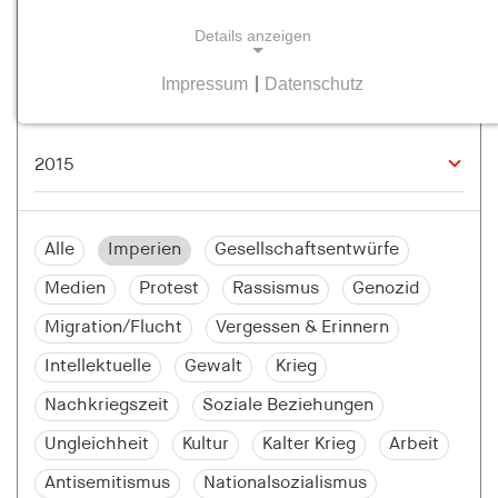
Details anzeigen
Impressum
|
Datenschutz
NOTWENDIGE COOKIES
Notwendige Cookies helfen dabei, eine Webseite
nutzbar zu machen, indem sie Grundfunktionen
wie Seitennavigation und Zugriff auf sichere
Bereiche der Webseite ermöglichen. Die Webseite
kann ohne diese Cookies nicht richtig
Alle
Imperien
Gesellschaftsentwürfe
funktionieren.
Medien
Protest
Rassismus
Genozid
cookie_consent
Migration/Flucht
Vergessen & Erinnern
Name:
Intellektuelle
Gewalt
Krieg
cookie_consent
Nachkriegszeit
Soziale Beziehungen
Anbieter:
Ungleichheit
Kultur
Kalter Krieg
Arbeit
hamburger-edition.de
Antisemitismus
Nationalsozialismus
Zweck: