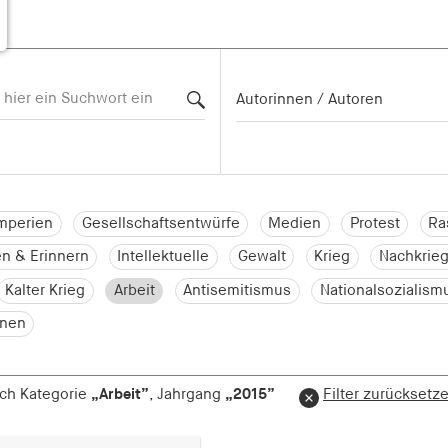
mperien
Gesellschaftsentwürfe
Medien
Protest
Ra
n & Erinnern
Intellektuelle
Gewalt
Krieg
Nachkrieg
Kalter Krieg
Arbeit
Antisemitismus
Nationalsozialism
onen
nach Kategorie
„Arbeit”
, Jahrgang
„2015”
Filter zurücksetz