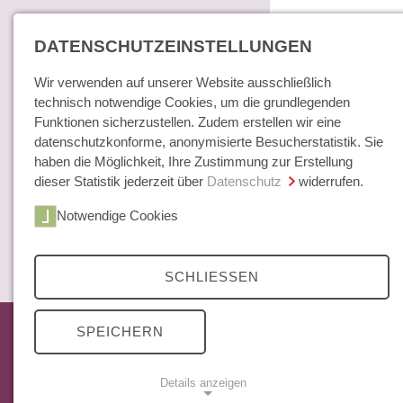
DATENSCHUTZEINSTELLUNGEN
Wir verwenden auf unserer Website ausschließlich
technisch notwendige Cookies, um die grundlegenden
Funktionen sicherzustellen. Zudem erstellen wir eine
datenschutzkonforme, anonymisierte Besucherstatistik. Sie
haben die Möglichkeit, Ihre Zustimmung zur Erstellung
dieser Statistik jederzeit über
Datenschutz
widerrufen.
Home
Notwendige Cookies
Bücher / E-Books
Hamburger E
Zeitschrift
SCHLIESSEN
Archiv
35 Jahrgänge
Das aktuelle Heft
SPEICHERN
beachtliche
Mittelweg 36 Archiv
Themenschwe
Abonnements
den Berliner
Details anzeigen
Open Access