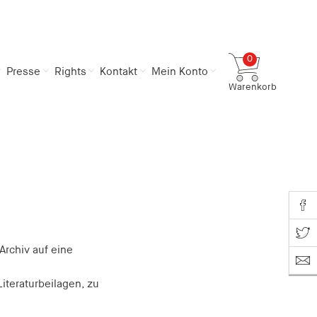
0
Presse
Rights
Kontakt
Mein Konto
Warenkorb
Gesamtsumme
0,00 €
inkl. MwSt.
Zum Warenkorb
Zur Kasse
Share o
Share on T
Archiv auf eine
iteraturbeilagen, zu