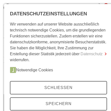
0
DATENSCHUTZEINSTELLUNGEN
Wir verwenden auf unserer Website ausschließlich
Wo bin ich?
technisch notwendige Cookies, um die grundlegenden
Archiv
Funktionen sicherzustellen. Zudem erstellen wir eine
Gesamtsumme
0,00 €
datenschutzkonforme, anonymisierte Besucherstatistik.
inkl. MwSt.
35 Jahrgänge, über 200 Ausgaben. Im Laufe der Zeit ist
Sie haben die Möglichkeit, Ihre Zustimmung zur
unser
Mittelweg 36-
Archiv auf eine beachtliche Anzahl
Erstellung dieser Statistik jederzeit über
Datenschutz
Zum Warenkorb
Zur Kasse
von Artikeln angewachsen. Neben Beiträgen zu unseren
widerrufen.
Themenschwerpunkten, finden Sie hier auch
Notwendige Cookies
ausgewählte Beiträge unserer Literaturbeilagen, zu den
Berliner Colloquien und zu Wolfgang Kraushaars
Protestchronik.
SCHLIESSEN
SPEICHERN