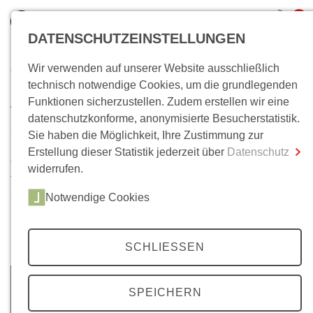
0
DATENSCHUTZEINSTELLUNGEN
Wir verwenden auf unserer Website ausschließlich
Wo bin ich?
technisch notwendige Cookies, um die grundlegenden
Archiv
Funktionen sicherzustellen. Zudem erstellen wir eine
Gesamtsumme
0,00 €
datenschutzkonforme, anonymisierte Besucherstatistik.
inkl. MwSt.
35 Jahrgänge, über 200 Ausgaben. Im Laufe der Zeit ist
Sie haben die Möglichkeit, Ihre Zustimmung zur
unser
Mittelweg 36-
Archiv auf eine beachtliche Anzahl
Erstellung dieser Statistik jederzeit über
Datenschutz
Zum Warenkorb
Zur Kasse
von Artikeln angewachsen. Neben Beiträgen zu unseren
widerrufen.
Themenschwerpunkten, finden Sie hier auch
Notwendige Cookies
ausgewählte Beiträge unserer Literaturbeilagen, zu den
Berliner Colloquien und zu Wolfgang Kraushaars
Protestchronik.
SCHLIESSEN
SPEICHERN