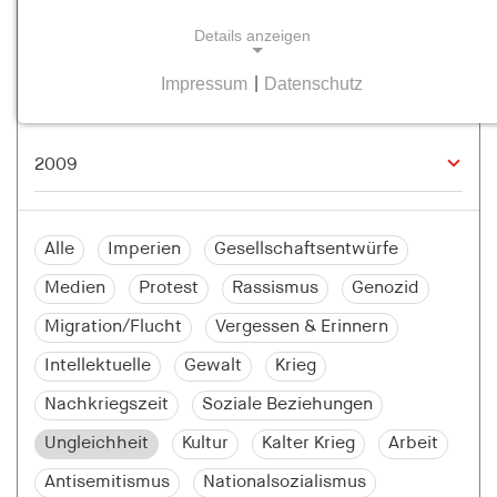
Details anzeigen
Impressum
|
Datenschutz
NOTWENDIGE COOKIES
Notwendige Cookies helfen dabei, eine Webseite
nutzbar zu machen, indem sie Grundfunktionen
wie Seitennavigation und Zugriff auf sichere
Bereiche der Webseite ermöglichen. Die Webseite
kann ohne diese Cookies nicht richtig
Alle
Imperien
Gesellschaftsentwürfe
funktionieren.
Medien
Protest
Rassismus
Genozid
cookie_consent
Migration/Flucht
Vergessen & Erinnern
Name:
Intellektuelle
Gewalt
Krieg
cookie_consent
Nachkriegszeit
Soziale Beziehungen
Anbieter:
Ungleichheit
Kultur
Kalter Krieg
Arbeit
hamburger-edition.de
Antisemitismus
Nationalsozialismus
Zweck: