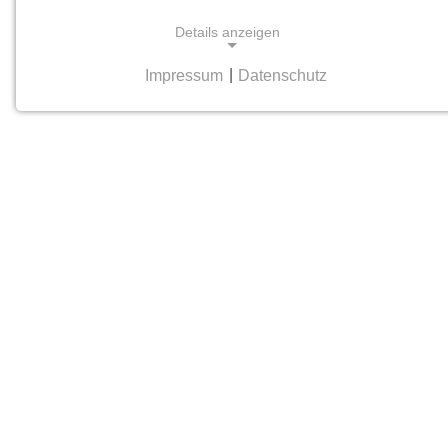
Details anzeigen
Impressum
|
Datenschutz
NOTWENDIGE COOKIES
Notwendige Cookies helfen dabei, eine Webseite
nutzbar zu machen, indem sie Grundfunktionen
wie Seitennavigation und Zugriff auf sichere
Bereiche der Webseite ermöglichen. Die Webseite
kann ohne diese Cookies nicht richtig
funktionieren.
cookie_consent
Name:
cookie_consent
Anbieter:
hamburger-edition.de
Zweck: