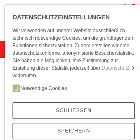
0
DATENSCHUTZEINSTELLUNGEN
Wir verwenden auf unserer Website ausschließlich
Wo bin ich?
technisch notwendige Cookies, um die grundlegenden
Funktionen sicherzustellen. Zudem erstellen wir eine
Warenkorb leer
Gesamtsumme
0,00 €
datenschutzkonforme, anonymisierte Besucherstatistik.
inkl. MwSt.
Sie haben die Möglichkeit, Ihre Zustimmung zur
Warenkorb
Erstellung dieser Statistik jederzeit über
Datenschutz
Zum Warenkorb
Zur Kasse
widerrufen.
Weiter einkaufen
Notwendige Cookies
SCHLIESSEN
SPEICHERN