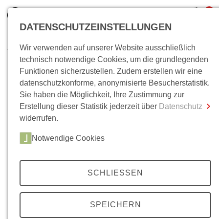
0
DATENSCHUTZEINSTELLUNGEN
Wir verwenden auf unserer Website ausschließlich
Wo bin ich?
technisch notwendige Cookies, um die grundlegenden
Funktionen sicherzustellen. Zudem erstellen wir eine
Gesamtsumme
0,00 €
datenschutzkonforme, anonymisierte Besucherstatistik.
inkl. MwSt.
Sie haben die Möglichkeit, Ihre Zustimmung zur
Erstellung dieser Statistik jederzeit über
Datenschutz
Zum Warenkorb
Zur Kasse
widerrufen.
Notwendige Cookies
SCHLIESSEN
SPEICHERN