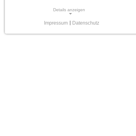
Details anzeigen
Impressum
|
Datenschutz
NOTWENDIGE COOKIES
Notwendige Cookies helfen dabei, eine Webseite
nutzbar zu machen, indem sie Grundfunktionen
wie Seitennavigation und Zugriff auf sichere
Bereiche der Webseite ermöglichen. Die Webseite
kann ohne diese Cookies nicht richtig
funktionieren.
cookie_consent
Name:
cookie_consent
Anbieter:
hamburger-edition.de
Zweck: