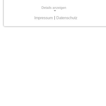
Details anzeigen
Impressum
|
Datenschutz
NOTWENDIGE COOKIES
Notwendige Cookies helfen dabei, eine Webseite
nutzbar zu machen, indem sie Grundfunktionen
wie Seitennavigation und Zugriff auf sichere
Bereiche der Webseite ermöglichen. Die Webseite
kann ohne diese Cookies nicht richtig
funktionieren.
cookie_consent
Name:
cookie_consent
Anbieter:
hamburger-edition.de
Zweck: