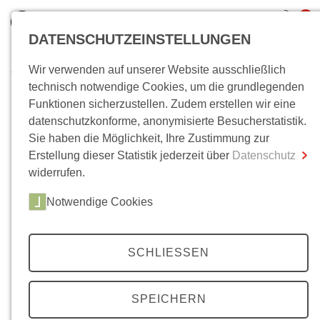
0
DATENSCHUTZEINSTELLUNGEN
Wir verwenden auf unserer Website ausschließlich
Wo bin ich?
technisch notwendige Cookies, um die grundlegenden
Funktionen sicherzustellen. Zudem erstellen wir eine
Gesamtsumme
0,00 €
datenschutzkonforme, anonymisierte Besucherstatistik.
inkl. MwSt.
Sie haben die Möglichkeit, Ihre Zustimmung zur
Erstellung dieser Statistik jederzeit über
Datenschutz
Zum Warenkorb
Zur Kasse
widerrufen.
Notwendige Cookies
SCHLIESSEN
SPEICHERN