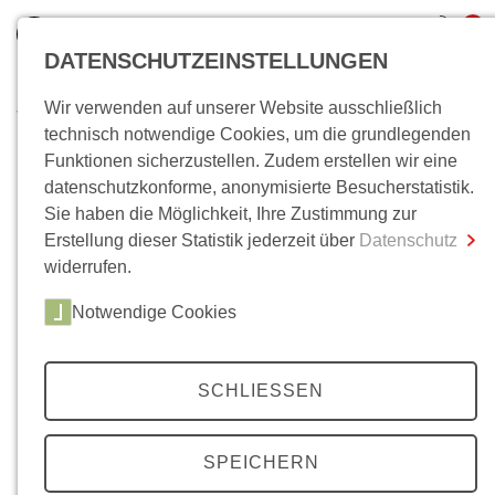
0
DATENSCHUTZEINSTELLUNGEN
Wir verwenden auf unserer Website ausschließlich
Wo bin ich?
technisch notwendige Cookies, um die grundlegenden
Funktionen sicherzustellen. Zudem erstellen wir eine
Gesamtsumme
0,00 €
datenschutzkonforme, anonymisierte Besucherstatistik.
inkl. MwSt.
Sie haben die Möglichkeit, Ihre Zustimmung zur
Erstellung dieser Statistik jederzeit über
Datenschutz
Zum Warenkorb
Zur Kasse
widerrufen.
Notwendige Cookies
SCHLIESSEN
SPEICHERN