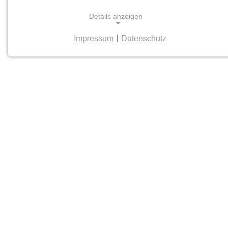
Details anzeigen
Impressum
|
Datenschutz
NOTWENDIGE COOKIES
Notwendige Cookies helfen dabei, eine Webseite
nutzbar zu machen, indem sie Grundfunktionen
wie Seitennavigation und Zugriff auf sichere
Bereiche der Webseite ermöglichen. Die Webseite
kann ohne diese Cookies nicht richtig
funktionieren.
cookie_consent
Name:
cookie_consent
Anbieter:
hamburger-edition.de
Zweck: