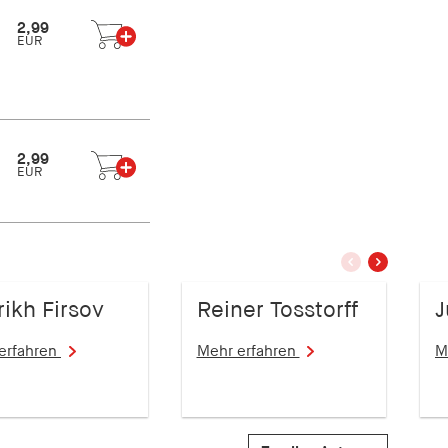
2,99
EUR
2,99
EUR
vorherige
nächstes
Slide
Slide
rikh Firsov
Reiner Tosstorff
J
erfahren
Mehr erfahren
M