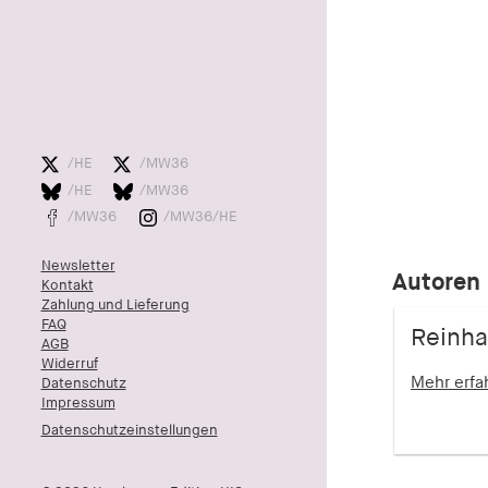
/HE
/MW36
/HE
/MW36
/MW36
/MW36/HE
Newsletter
Autoren
Kontakt
Zahlung und Lieferung
FAQ
Reinha
AGB
Widerruf
Mehr erf
Datenschutz
Impressum
Datenschutzeinstellungen