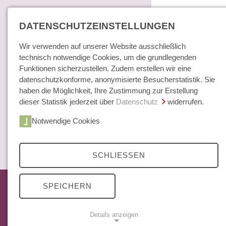
DATENSCHUTZEINSTELLUNGEN
Wir verwenden auf unserer Website ausschließlich
technisch notwendige Cookies, um die grundlegenden
Funktionen sicherzustellen. Zudem erstellen wir eine
datenschutzkonforme, anonymisierte Besucherstatistik. Sie
haben die Möglichkeit, Ihre Zustimmung zur Erstellung
dieser Statistik jederzeit über
Datenschutz
widerrufen.
Home
Notwendige Cookies
Bücher / E-Books
Hamburger E
Zeitschrift
SCHLIESSEN
Das aktuelle Heft
SPEICHERN
Mittelweg 36 Archiv
Abonnements
Details anzeigen
Open Access