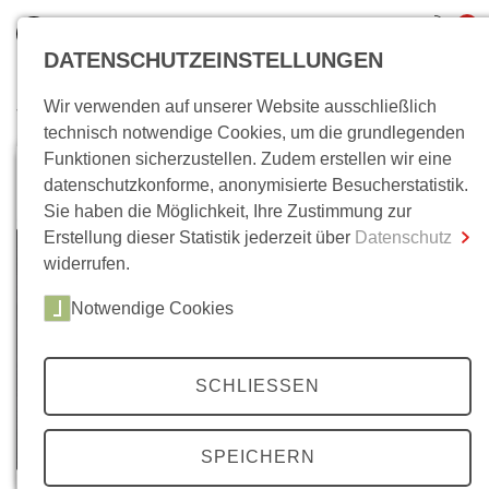
0
DATENSCHUTZEINSTELLUNGEN
Wir verwenden auf unserer Website ausschließlich
Wo bin ich?
technisch notwendige Cookies, um die grundlegenden
Funktionen sicherzustellen. Zudem erstellen wir eine
Gesamtsumme
0,00 €
datenschutzkonforme, anonymisierte Besucherstatistik.
inkl. MwSt.
Sie haben die Möglichkeit, Ihre Zustimmung zur
Erstellung dieser Statistik jederzeit über
Datenschutz
Zum Warenkorb
Zur Kasse
widerrufen.
Notwendige Cookies
SCHLIESSEN
SPEICHERN