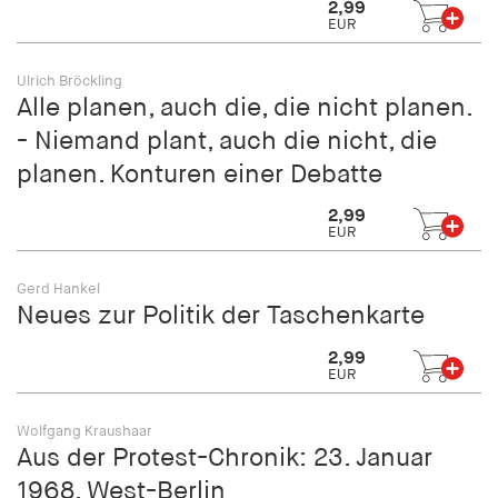
2,99
fonts_loaded
EUR
Anbieter:
hamburger-edition.de
Ulrich Bröckling
Alle planen, auch die, die nicht planen.
Cookie Laufzeit:
- Niemand plant, auch die nicht, die
7 Tage
planen. Konturen einer Debatte
2,99
EUR
Gerd Hankel
Neues zur Politik der Taschenkarte
2,99
EUR
Wolfgang Kraushaar
Aus der Protest-Chronik: 23. Januar
1968, West-Berlin