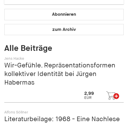
Speichert den Zustimmungsstatus des Benutzers
für Cookies auf der aktuellen Domäne.
Abonnieren
Cookie Laufzeit:
1 Jahr
zum Archiv
fe_typo_user
Alle Beiträge
Name:
Jens Hacke
fe_typo_user
Wir-Gefühle. Repräsentationsformen
kollektiver Identität bei Jürgen
Anbieter:
hamburger-edition.de
Habermas
Cookie Laufzeit:
2,99
Sitzung
EUR
Alfons Söllner
fonts_loaded
Literaturbeilage: 1968 - Eine Nachlese
Name: