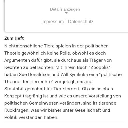
Details anzeigen
Politische Tiere
Heft 5 Oktober/November 2014
Impressum
|
Datenschutz
NOTWENDIGE COOKIES
Notwendige Cookies helfen dabei, eine Webseite
Zum Heft
nutzbar zu machen, indem sie Grundfunktionen
Nichtmenschliche Tiere spielen in der politischen
wie Seitennavigation und Zugriff auf sichere
Theorie gewöhnlich keine Rolle, obwohl es doch
Bereiche der Webseite ermöglichen. Die Webseite
Argumenten dafür gibt, sie durchaus als Träger von
kann ohne diese Cookies nicht richtig
Rechten zu betrachten. Mit ihrem Buch "Zoopolis"
funktionieren.
haben Sue Donaldson und Will Kymlicka eine "politische
Theorie der Tierrechte" vorgelegt, das die
cookie_consent
Staatsbürgerschaft für Tiere fordert. Ob ein solches
Name:
Konzept tragfähig ist und wie es unsere Vorstellung von
cookie_consent
politischen Gemeinwesen verändert, sind irritierende
Rückfragen, was wir bisher unter Gesellschaft und
Anbieter:
hamburger-edition.de
Politik verstanden haben.
Zweck: