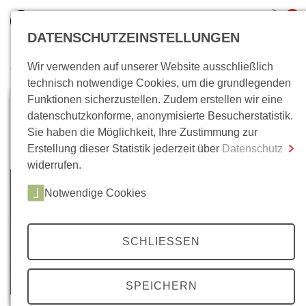
0
DATENSCHUTZEINSTELLUNGEN
Wir verwenden auf unserer Website ausschließlich
Wo bin ich?
technisch notwendige Cookies, um die grundlegenden
Funktionen sicherzustellen. Zudem erstellen wir eine
Gesamtsumme
0,00 €
datenschutzkonforme, anonymisierte Besucherstatistik.
inkl. MwSt.
Sie haben die Möglichkeit, Ihre Zustimmung zur
Erstellung dieser Statistik jederzeit über
Datenschutz
Zum Warenkorb
Zur Kasse
widerrufen.
Notwendige Cookies
SCHLIESSEN
SPEICHERN