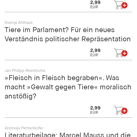
2,99
EUR
Svenja Ahlhaus
Tiere im Parlament? Für ein neues
Verständnis politischer Repräsentation
2,99
EUR
Jan Philipp Reemtsma
»Fleisch in Fleisch begraben«. Was
macht »Gewalt gegen Tiere« moralisch
anstößig?
2,99
EUR
Andreas Pettenkofer
Literaturbeilage: Marcel Mauss und die