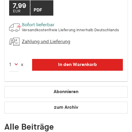
7,99
Speichert den Zustimmungsstatus des Benutzers
PDF
EUR
für Cookies auf der aktuellen Domäne.
Cookie Laufzeit:
Sofort lieferbar
1 Jahr
Versandkostenfreie Lieferung innerhalb Deutschlands
Zahlung und Lieferung
fe_typo_user
Name:
fe_typo_user
In den Warenkorb
x
Anbieter:
hamburger-edition.de
Abonnieren
Cookie Laufzeit:
Sitzung
zum Archiv
fonts_loaded
Alle Beiträge
Name: