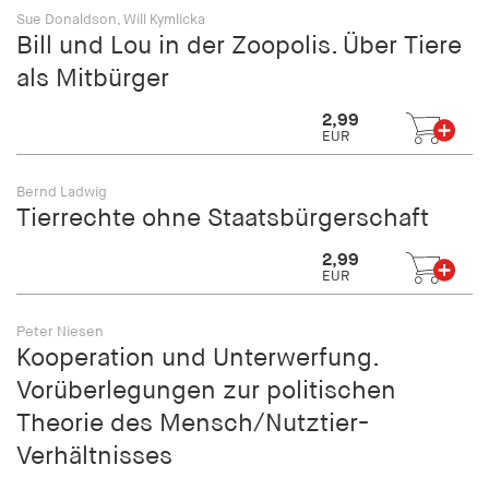
fonts_loaded
Sue Donaldson, Will Kymlicka
Bill und Lou in der Zoopolis. Über Tiere
Anbieter:
hamburger-edition.de
als Mitbürger
Cookie Laufzeit:
2,99
EUR
7 Tage
Bernd Ladwig
Tierrechte ohne Staatsbürgerschaft
2,99
EUR
Peter Niesen
Kooperation und Unterwerfung.
Vorüberlegungen zur politischen
Theorie des Mensch/Nutztier-
Verhältnisses