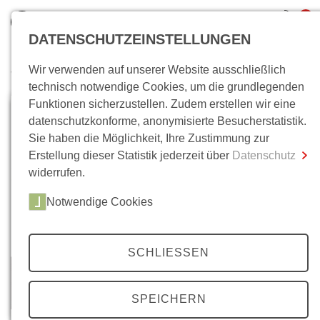
0
DATENSCHUTZEINSTELLUNGEN
Wir verwenden auf unserer Website ausschließlich
Wo bin ich?
technisch notwendige Cookies, um die grundlegenden
Funktionen sicherzustellen. Zudem erstellen wir eine
Gesamtsumme
0,00 €
datenschutzkonforme, anonymisierte Besucherstatistik.
inkl. MwSt.
Sie haben die Möglichkeit, Ihre Zustimmung zur
Erstellung dieser Statistik jederzeit über
Datenschutz
Zum Warenkorb
Zur Kasse
widerrufen.
Notwendige Cookies
SCHLIESSEN
SPEICHERN