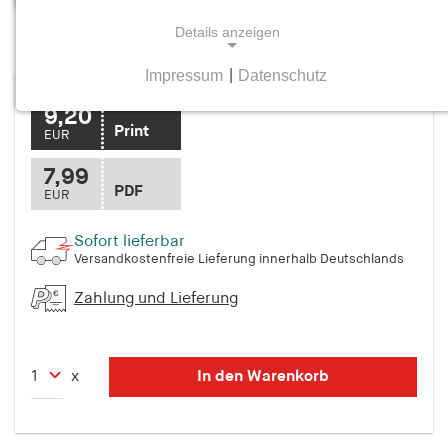
Details anzeigen
Mittelweg 36, Heft 2 April/Mai 1995
Impressum
|
Datenschutz
NOTWENDIGE COOKIES
9,20
Notwendige Cookies helfen dabei, eine Webseite
Print
EUR
nutzbar zu machen, indem sie Grundfunktionen
wie Seitennavigation und Zugriff auf sichere
7,99
PDF
Bereiche der Webseite ermöglichen. Die Webseite
EUR
kann ohne diese Cookies nicht richtig
funktionieren.
Sofort lieferbar
Versandkostenfreie Lieferung innerhalb Deutschlands
cookie_consent
Zahlung und Lieferung
Name:
cookie_consent
In den Warenkorb
x
Anbieter:
hamburger-edition.de
Zweck: