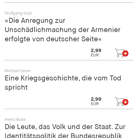
fonts_loaded
Wolfgang Gust
Anbieter:
»Die Anregung zur
hamburger-edition.de
Unschädlichmachung der Armenier
Cookie Laufzeit:
erfolgte von deutscher Seite«
7 Tage
2,99
EUR
Michael Geyer
Eine Kriegsgeschichte, die vom Tod
spricht
2,99
EUR
Heinz Bude
Die Leute, das Volk und der Staat. Zur
Identitätspolitik der Bundesrepublik