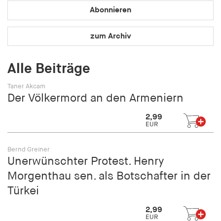
Speichert den Zustimmungsstatus des Benutzers
Abonnieren
für Cookies auf der aktuellen Domäne.
zum Archiv
Cookie Laufzeit:
1 Jahr
Alle Beiträge
fe_typo_user
Taner Akcam
Der Völkermord an den Armeniern
Name:
fe_typo_user
2,99
EUR
Anbieter:
hamburger-edition.de
Bernd Greiner
Cookie Laufzeit:
Unerwünschter Protest. Henry
Sitzung
Morgenthau sen. als Botschafter in der
Türkei
fonts_loaded
2,99
Name:
EUR