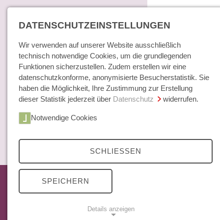
DATENSCHUTZEINSTELLUNGEN
Wir verwenden auf unserer Website ausschließlich
technisch notwendige Cookies, um die grundlegenden
Funktionen sicherzustellen. Zudem erstellen wir eine
datenschutzkonforme, anonymisierte Besucherstatistik. Sie
haben die Möglichkeit, Ihre Zustimmung zur Erstellung
dieser Statistik jederzeit über
Datenschutz
widerrufen.
Home
Notwendige Cookies
Bücher / E-Books
Hamburger E
Zeitschrift
SCHLIESSEN
Das aktuelle Heft
SPEICHERN
Mittelweg 36 Archiv
Abonnements
Details anzeigen
Open Access