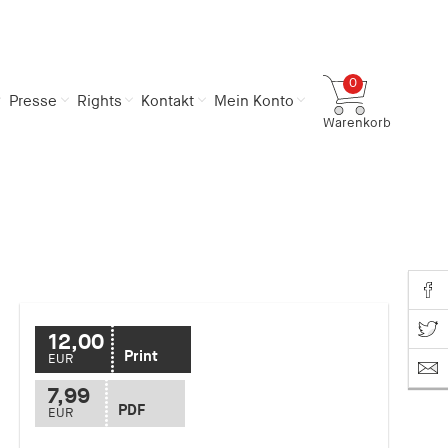
0
Presse
Rights
Kontakt
Mein Konto
Warenkorb
Gesamtsumme
0,00 €
inkl. MwSt.
Zum Warenkorb
Zur Kasse
Share o
Share on T
12,00
Print
EUR
7,99
PDF
EUR