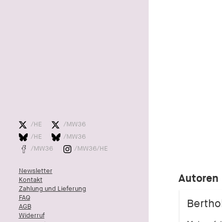
/HE
/MW36
/HE
/MW36
/MW36
/MW36/HE
Newsletter
Autoren
Kontakt
Zahlung und Lieferung
FAQ
Bertho
AGB
Widerruf