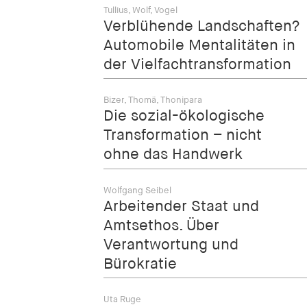
Tullius, Wolf, Vogel
Verblühende Landschaften?
Automobile Mentalitäten in
der Vielfachtransformation
Bizer, Thomä, Thonipara
Die sozial-ökologische
Transformation – nicht
ohne das Handwerk
Wolfgang Seibel
Arbeitender Staat und
Amtsethos. Über
Verantwortung und
Bürokratie
Uta Ruge