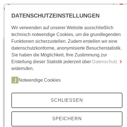
0
DATENSCHUTZEINSTELLUNGEN
Wir verwenden auf unserer Website ausschließlich
Wo bin ich?
technisch notwendige Cookies, um die grundlegenden
Funktionen sicherzustellen. Zudem erstellen wir eine
Gesamtsumme
0,00 €
datenschutzkonforme, anonymisierte Besucherstatistik.
inkl. MwSt.
Sie haben die Möglichkeit, Ihre Zustimmung zur
Erstellung dieser Statistik jederzeit über
Datenschutz
Zum Warenkorb
Zur Kasse
widerrufen.
Notwendige Cookies
SCHLIESSEN
SPEICHERN