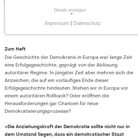
Details anzeigen
Leseprobe
In Sachen Demokratie
Impressum
|
Datenschutz
NOTWENDIGE COOKIES
Heft 3 Juni/Juli 2016
Notwendige Cookies helfen dabei, eine Webseite
nutzbar zu machen, indem sie Grundfunktionen
Zum Heft
wie Seitennavigation und Zugriff auf sichere
Die Geschichte der Demokratie in Europa war lange Zeit
Bereiche der Webseite ermöglichen. Die Webseite
eine Erfolgsgeschichte, geprägt von der Ablösung
kann ohne diese Cookies nicht richtig
autoritärer Regime. In jüngster Zeit aber mehren sich die
funktionieren.
Anzeichen, die auf ein vorläufiges Ende dieser
Erfolgsgeschichte hindeuten. Stehen wir in Europa vor
cookie_consent
einem autoritären Rollback? Oder eröffnen die
Name:
Herausforderungen gar Chancen für neue
cookie_consent
Demokratisierungsprozesse?
Anbieter:
hamburger-edition.de
»Die Anziehungskraft der Demokratie sollte nicht nur in
dem Umstand liegen, dass ein demokratischer Staat
Zweck: