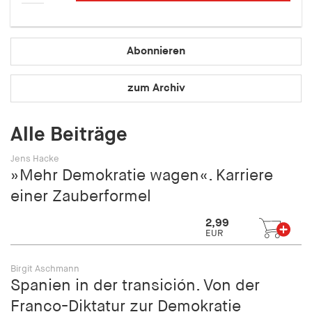
fonts_loaded
Anbieter:
hamburger-edition.de
Abonnieren
Cookie Laufzeit:
zum Archiv
7 Tage
Alle Beiträge
Jens Hacke
»Mehr Demokratie wagen«. Karriere
einer Zauberformel
2,99
EUR
Birgit Aschmann
Spanien in der transición. Von der
Franco-Diktatur zur Demokratie