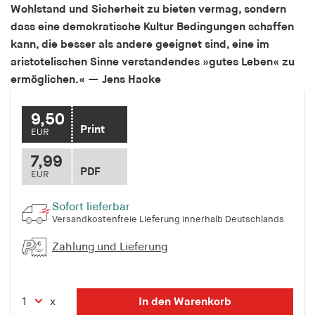
Wohlstand und Sicherheit zu bieten vermag, sondern
Speichert den Zustimmungsstatus des Benutzers
dass eine demokratische Kultur Bedingungen schaffen
für Cookies auf der aktuellen Domäne.
kann, die besser als andere geeignet sind, eine im
Cookie Laufzeit:
aristotelischen Sinne verstandendes
»gutes Leben« zu
1 Jahr
ermöglichen.« — Jens Hacke
fe_typo_user
9,50
Print
EUR
Name:
fe_typo_user
7,99
PDF
EUR
Anbieter:
hamburger-edition.de
Sofort lieferbar
Versandkostenfreie Lieferung innerhalb Deutschlands
Cookie Laufzeit:
Sitzung
Zahlung und Lieferung
fonts_loaded
In den Warenkorb
x
Name: