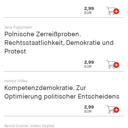
2,99
EUR
Vera Trappmann
Polnische Zerreißproben.
Rechtsstaatlichkeit, Demokratie und
Protest
2,99
EUR
Helmut Willke
Kompetenzdemokratie. Zur
Optimierung politischer Entscheidens
2,99
EUR
Bernd Greiner, Volker Depkat