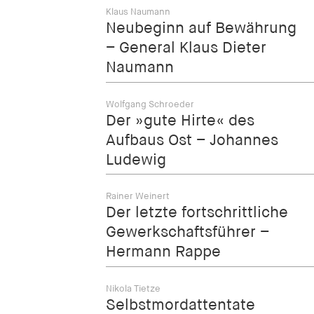
Klaus Naumann
Neubeginn auf Bewährung
– General Klaus Dieter
Naumann
Wolfgang Schroeder
Der »gute Hirte« des
Aufbaus Ost – Johannes
Ludewig
Rainer Weinert
Der letzte fortschrittliche
Gewerkschaftsführer –
Hermann Rappe
Nikola Tietze
Selbstmordattentate