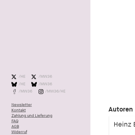
/HE
/MW36
/HE
/MW36
/MW36
/MW36/HE
Newsletter
Autoren
Kontakt
Zahlung und Lieferung
FAQ
Heinz 
AGB
Widerruf