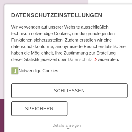
DATENSCHUTZEINSTELLUNGEN
Wir verwenden auf unserer Website ausschließlich
technisch notwendige Cookies, um die grundlegenden
Funktionen sicherzustellen. Zudem erstellen wir eine
datenschutzkonforme, anonymisierte Besucherstatistik. Sie
haben die Möglichkeit, Ihre Zustimmung zur Erstellung
dieser Statistik jederzeit über
Datenschutz
widerrufen.
Home
Notwendige Cookies
Bücher / E-Books
Hamburger E
Zeitschrift
SCHLIESSEN
Das aktuelle Heft
SPEICHERN
Mittelweg 36 Archiv
Abonnements
Details anzeigen
Open Access